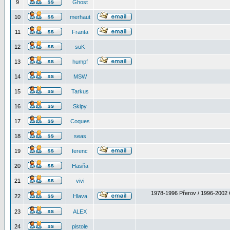
9
Ghost
10
merhaut
11
Franta
12
suK
13
humpf
14
MSW
15
Tarkus
16
Skipy
17
Coques
18
seas
19
ferenc
20
Hasňa
21
vivi
1978-1996 Přerov / 1996-2002 
22
Hlava
23
ALEX
24
pistole