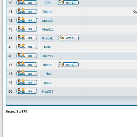
40
ZIM
41
Doktor
Kr
42
standyf
43
AlienCZ
44
Krecek
45
frolik
46
Doktor2
47
dusan
48
ciba
49
easy
50
Hop377
Strana
1
z
370