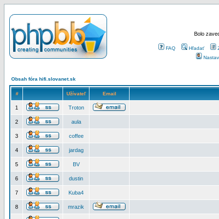
Bolo zaved
FAQ
Hľadať
Nastav
Obsah fóra hifi.slovanet.sk
#
Užívateľ
Email
1
Troton
2
aula
3
coffee
4
jardag
5
BV
6
dustin
7
Kuba4
8
mrazik