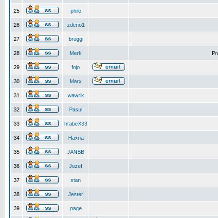
25
philo
26
zdeno1
27
bruggi
28
Merk
Pr
29
fojo
30
Marx
31
wawrik
32
Pasul
33
hrabeX33
34
Haxna
35
JANBB
36
Jozef
37
stan
38
Jester
39
page