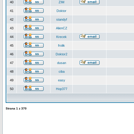
40
ZIM
41
Doktor
42
standyf
43
AlienCZ
44
Krecek
45
frolik
46
Doktor2
47
dusan
48
ciba
49
easy
50
Hop377
Strana
1
z
370