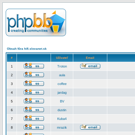
Obsah fóra hifi.slovanet.sk
#
Užívateľ
Email
1
Troton
2
aula
3
coffee
4
jardag
5
BV
6
dustin
7
Kuba4
8
mrazik