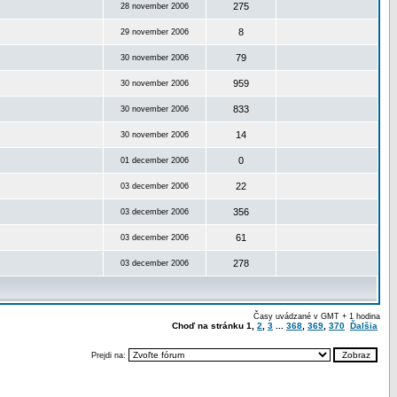
275
28 november 2006
8
29 november 2006
79
30 november 2006
959
30 november 2006
833
30 november 2006
14
30 november 2006
0
01 december 2006
22
03 december 2006
356
03 december 2006
61
03 december 2006
278
03 december 2006
Časy uvádzané v GMT + 1 hodina
Choď na stránku
1
,
2
,
3
...
368
,
369
,
370
Ďalšia
Prejdi na: