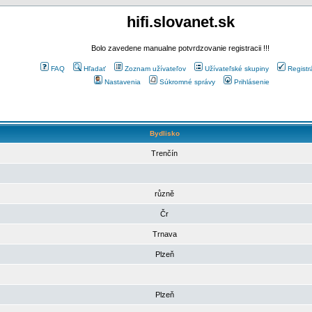
hifi.slovanet.sk
Bolo zavedene manualne potvrdzovanie registracii !!!
FAQ
Hľadať
Zoznam užívateľov
Užívateľské skupiny
Registr
Nastavenia
Súkromné správy
Prihlásenie
Bydlisko
Trenčín
různě
Čr
Trnava
Plzeň
Plzeň