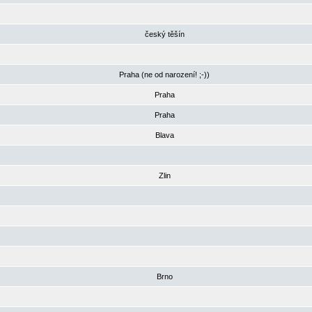
český těšín
Praha (ne od narození! ;-))
Praha
Praha
Blava
Zlin
Brno