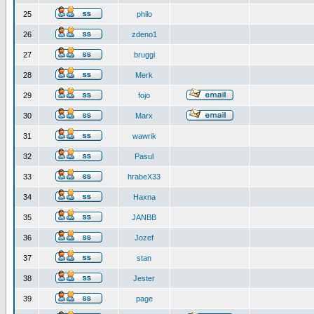
25
philo
26
zdeno1
27
bruggi
28
Merk
29
fojo
30
Marx
31
wawrik
32
Pasul
33
hrabeX33
34
Haxna
35
JANBB
36
Jozef
37
stan
38
Jester
39
page