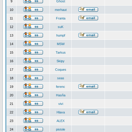
9
Ghost
10
merhaut
11
Franta
12
suK
13
humpf
14
MSW
15
Tarkus
16
Skipy
17
Coques
18
seas
19
ferenc
20
Hasňa
21
vivi
22
Hlava
23
ALEX
24
pistole