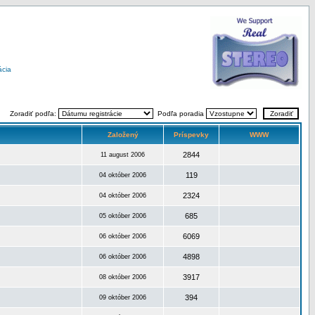
ácia
Zoradiť podľa:
Podľa poradia
Založený
Príspevky
WWW
2844
11 august 2006
119
04 október 2006
2324
04 október 2006
685
05 október 2006
6069
06 október 2006
4898
06 október 2006
3917
08 október 2006
394
09 október 2006