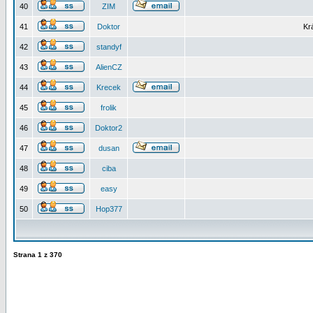
40
ZIM
41
Doktor
Kr
42
standyf
43
AlienCZ
44
Krecek
45
frolik
46
Doktor2
47
dusan
48
ciba
49
easy
50
Hop377
Strana
1
z
370