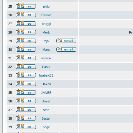
25
philo
26
zdeno1
27
bruggi
28
Merk
Pr
29
fojo
30
Marx
31
wawrik
32
Pasul
33
hrabeX33
34
Haxna
35
JANBB
36
Jozef
37
stan
38
Jester
39
page