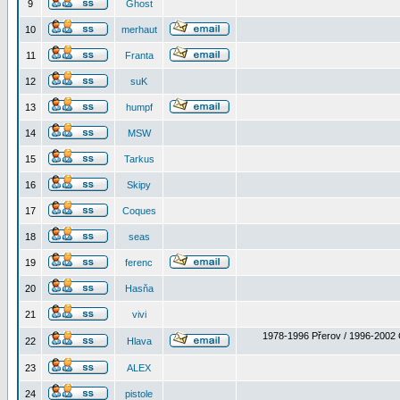
9
Ghost
10
merhaut
11
Franta
12
suK
13
humpf
14
MSW
15
Tarkus
16
Skipy
17
Coques
18
seas
19
ferenc
20
Hasňa
21
vivi
1978-1996 Přerov / 1996-2002 
22
Hlava
23
ALEX
24
pistole