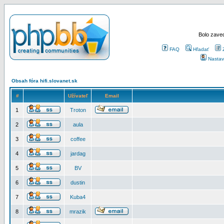
Bolo zaved
FAQ
Hľadať
Nastav
Obsah fóra hifi.slovanet.sk
#
Užívateľ
Email
1
Troton
2
aula
3
coffee
4
jardag
5
BV
6
dustin
7
Kuba4
8
mrazik