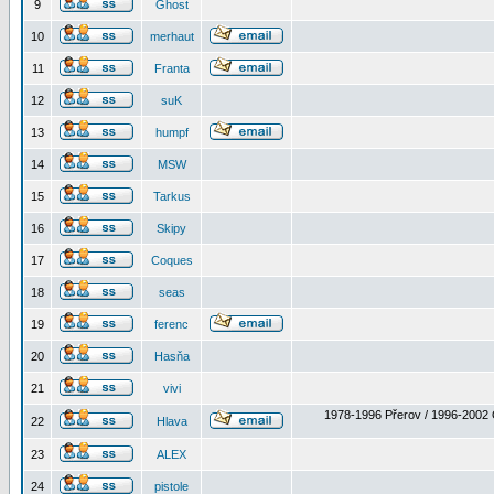
9
Ghost
10
merhaut
11
Franta
12
suK
13
humpf
14
MSW
15
Tarkus
16
Skipy
17
Coques
18
seas
19
ferenc
20
Hasňa
21
vivi
1978-1996 Přerov / 1996-2002 
22
Hlava
23
ALEX
24
pistole