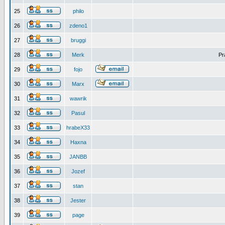
25
philo
26
zdeno1
27
bruggi
28
Merk
Pr
29
fojo
30
Marx
31
wawrik
32
Pasul
33
hrabeX33
34
Haxna
35
JANBB
36
Jozef
37
stan
38
Jester
39
page