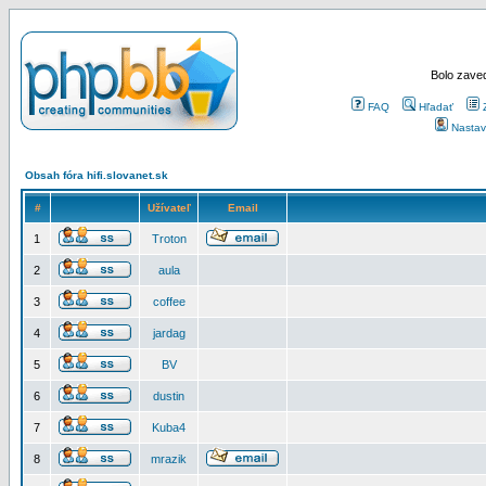
Bolo zaved
FAQ
Hľadať
Nastav
Obsah fóra hifi.slovanet.sk
#
Užívateľ
Email
1
Troton
2
aula
3
coffee
4
jardag
5
BV
6
dustin
7
Kuba4
8
mrazik