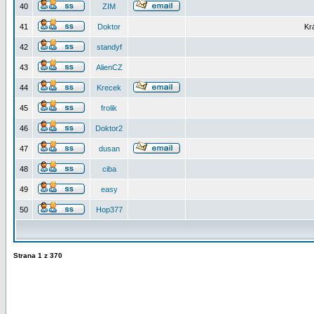
40
ZIM
41
Doktor
Kr
42
standyf
43
AlienCZ
44
Krecek
45
frolik
46
Doktor2
47
dusan
48
ciba
49
easy
50
Hop377
Strana
1
z
370