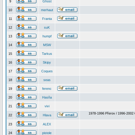
9
Ghost
10
merhaut
11
Franta
12
suK
13
humpf
14
MSW
15
Tarkus
16
Skipy
17
Coques
18
seas
19
ferenc
20
Hasňa
21
vivi
1978-1996 Přerov / 1996-2002 
22
Hlava
23
ALEX
24
pistole