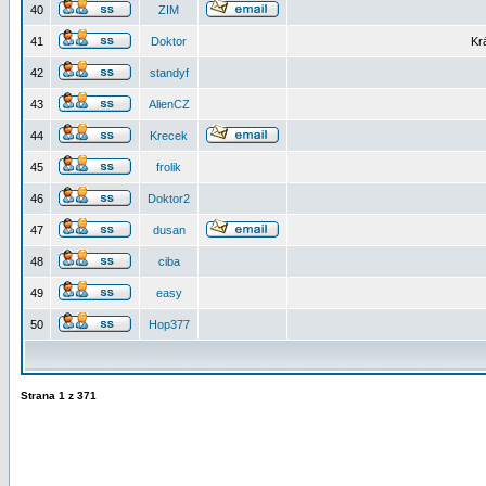
40
ZIM
41
Doktor
Kr
42
standyf
43
AlienCZ
44
Krecek
45
frolik
46
Doktor2
47
dusan
48
ciba
49
easy
50
Hop377
Strana
1
z
371