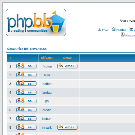
Bolo zaved
FAQ
Hľadať
Nastav
Obsah fóra hifi.slovanet.sk
#
Užívateľ
Email
1
Troton
2
aula
3
coffee
4
jardag
5
BV
6
dustin
7
Kuba4
8
mrazik