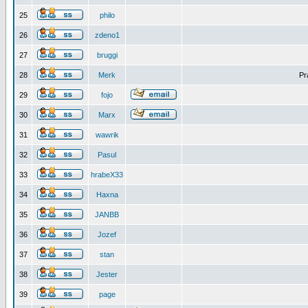
25
philo
26
zdeno1
27
bruggi
28
Merk
Pr
29
fojo
30
Marx
31
wawrik
32
Pasul
33
hrabeX33
34
Haxna
35
JANBB
36
Jozef
37
stan
38
Jester
39
page