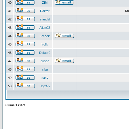
40
ZIM
41
Doktor
Kr
42
standyf
43
AlienCZ
44
Krecek
45
frolik
46
Doktor2
47
dusan
48
ciba
49
easy
50
Hop377
Strana
1
z
371