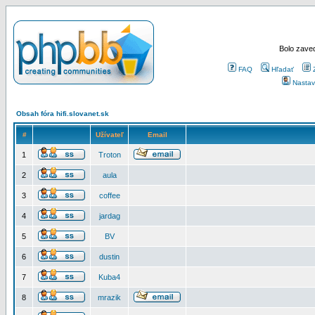
Bolo zaved
FAQ
Hľadať
Nastav
Obsah fóra hifi.slovanet.sk
#
Užívateľ
Email
1
Troton
2
aula
3
coffee
4
jardag
5
BV
6
dustin
7
Kuba4
8
mrazik