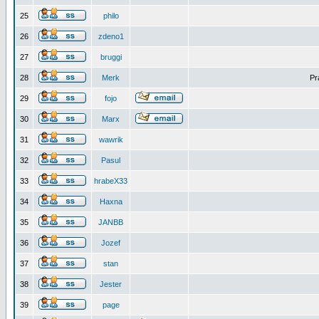
25
philo
26
zdeno1
27
bruggi
28
Merk
Pr
29
fojo
30
Marx
31
wawrik
32
Pasul
33
hrabeX33
34
Haxna
35
JANBB
36
Jozef
37
stan
38
Jester
39
page