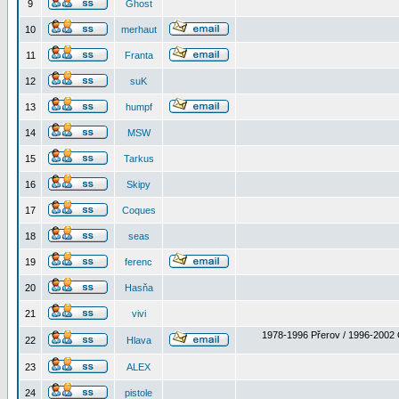
9
Ghost
10
merhaut
11
Franta
12
suK
13
humpf
14
MSW
15
Tarkus
16
Skipy
17
Coques
18
seas
19
ferenc
20
Hasňa
21
vivi
1978-1996 Přerov / 1996-2002 
22
Hlava
23
ALEX
24
pistole