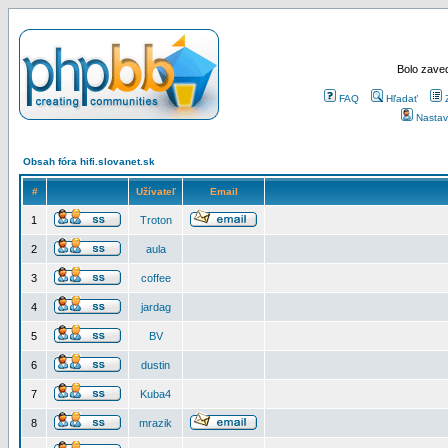
Bolo zaved
FAQ
Hľadať
Nastav
Obsah fóra hifi.slovanet.sk
#
Užívateľ
Email
1
Troton
2
aula
3
coffee
4
jardag
5
BV
6
dustin
7
Kuba4
8
mrazik