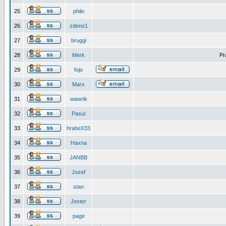
25
philo
26
zdeno1
27
bruggi
28
Merk
Pr
29
fojo
30
Marx
31
wawrik
32
Pasul
33
hrabeX33
34
Haxna
35
JANBB
36
Jozef
37
stan
38
Jester
39
page