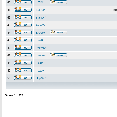
40
ZIM
41
Doktor
Kr
42
standyf
43
AlienCZ
44
Krecek
45
frolik
46
Doktor2
47
dusan
48
ciba
49
easy
50
Hop377
Strana
1
z
370