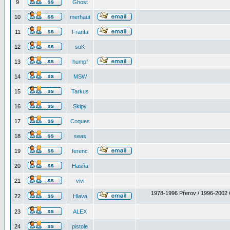
9
Ghost
10
merhaut
11
Franta
12
suK
13
humpf
14
MSW
15
Tarkus
16
Skipy
17
Coques
18
seas
19
ferenc
20
Hasňa
21
vivi
1978-1996 Přerov / 1996-2002 
22
Hlava
23
ALEX
24
pistole