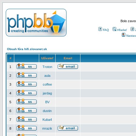
Bolo zaved
FAQ
Hľadať
Nastav
Obsah fóra hifi.slovanet.sk
#
Užívateľ
Email
1
Troton
2
aula
3
coffee
4
jardag
5
BV
6
dustin
7
Kuba4
8
mrazik