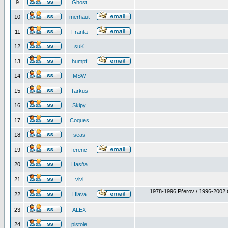
9
Ghost
10
merhaut
11
Franta
12
suK
13
humpf
14
MSW
15
Tarkus
16
Skipy
17
Coques
18
seas
19
ferenc
20
Hasňa
21
vivi
1978-1996 Přerov / 1996-2002 
22
Hlava
23
ALEX
24
pistole