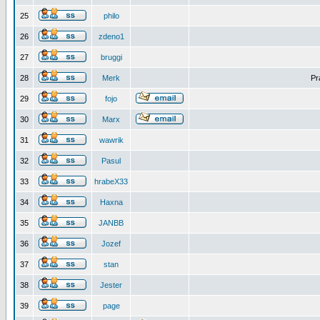
25
philo
26
zdeno1
27
bruggi
28
Merk
Pr
29
fojo
30
Marx
31
wawrik
32
Pasul
33
hrabeX33
34
Haxna
35
JANBB
36
Jozef
37
stan
38
Jester
39
page