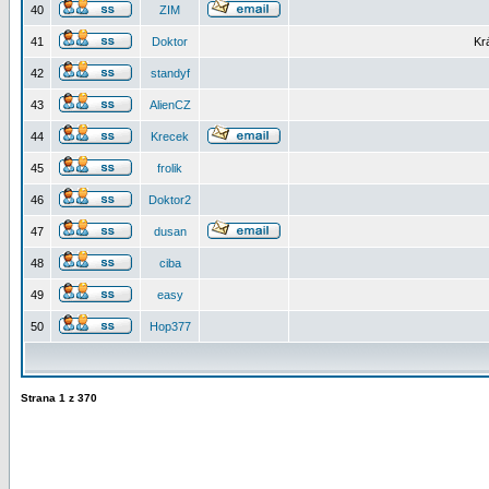
40
ZIM
41
Doktor
Kr
42
standyf
43
AlienCZ
44
Krecek
45
frolik
46
Doktor2
47
dusan
48
ciba
49
easy
50
Hop377
Strana
1
z
370