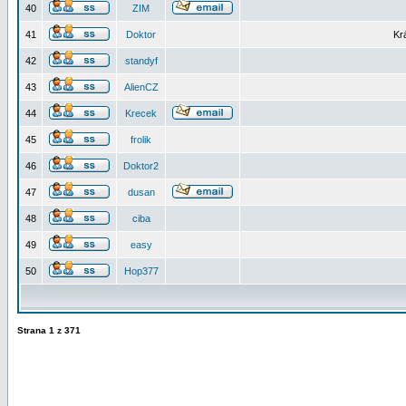
40
ZIM
41
Doktor
Kr
42
standyf
43
AlienCZ
44
Krecek
45
frolik
46
Doktor2
47
dusan
48
ciba
49
easy
50
Hop377
Strana
1
z
371