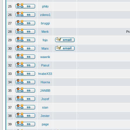
25
philo
26
zdeno1
27
bruggi
28
Merk
Pr
29
fojo
30
Marx
31
wawrik
32
Pasul
33
hrabeX33
34
Haxna
35
JANBB
36
Jozef
37
stan
38
Jester
39
page