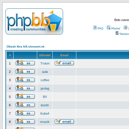
Bolo zaved
FAQ
Hľadať
Nastav
Obsah fóra hifi.slovanet.sk
#
Užívateľ
Email
1
Troton
2
aula
3
coffee
4
jardag
5
BV
6
dustin
7
Kuba4
8
mrazik