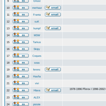
9
Ghost
10
merhaut
11
Franta
12
suK
13
humpf
14
MSW
15
Tarkus
16
Skipy
17
Coques
18
seas
19
ferenc
20
Hasňa
21
vivi
1978-1996 Přerov / 1996-2002 
22
Hlava
23
ALEX
24
pistole