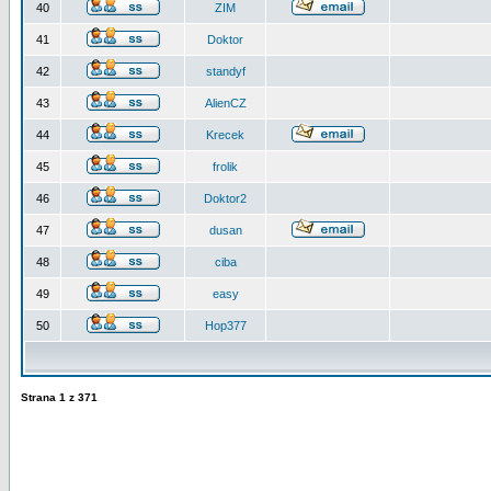
40
ZIM
41
Doktor
42
standyf
43
AlienCZ
44
Krecek
45
frolik
46
Doktor2
47
dusan
48
ciba
49
easy
50
Hop377
Strana
1
z
371