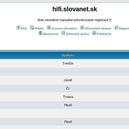
hifi.slovanet.sk
Bolo zavedene manualne potvrdzovanie registracii !!!
FAQ
Hľadať
Zoznam užívateľov
Užívateľské skupiny
Registr
Nastavenia
Súkromné správy
Prihlásenie
Bydlisko
Trenčín
různě
Čr
Trnava
Plzeň
Plzeň