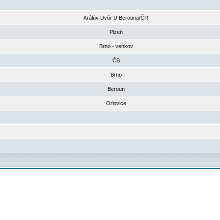
Králův Dvůr U Berouna/ČR
Plzeň
Brno - venkov
ČB
Brno
Beroun
Orlovice