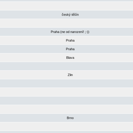
český těšín
Praha (ne od narození! ;-))
Praha
Praha
Blava
Zlin
Brno