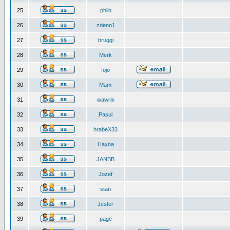
25
philo
26
zdeno1
27
bruggi
28
Merk
29
fojo
30
Marx
31
wawrik
32
Pasul
33
hrabeX33
34
Haxna
35
JANBB
36
Jozef
37
stan
38
Jester
39
page