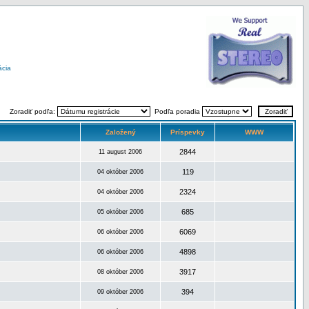
ácia
Zoradiť podľa:
Podľa poradia
Založený
Príspevky
WWW
2844
11 august 2006
119
04 október 2006
2324
04 október 2006
685
05 október 2006
6069
06 október 2006
4898
06 október 2006
3917
08 október 2006
394
09 október 2006