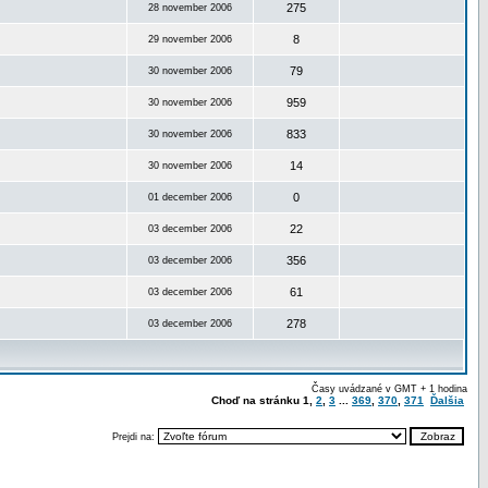
275
28 november 2006
8
29 november 2006
79
30 november 2006
959
30 november 2006
833
30 november 2006
14
30 november 2006
0
01 december 2006
22
03 december 2006
356
03 december 2006
61
03 december 2006
278
03 december 2006
Časy uvádzané v GMT + 1 hodina
Choď na stránku
1
,
2
,
3
...
369
,
370
,
371
Ďalšia
Prejdi na: