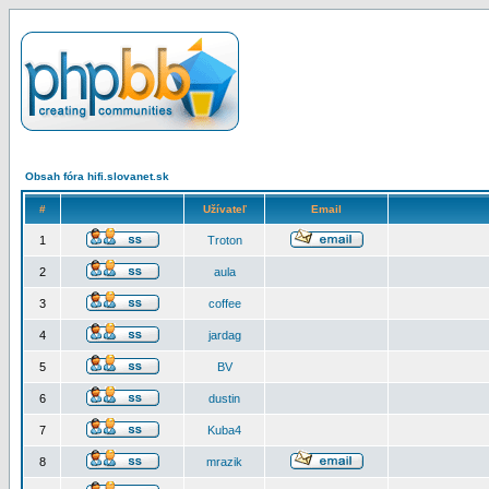
Obsah fóra hifi.slovanet.sk
#
Užívateľ
Email
1
Troton
2
aula
3
coffee
4
jardag
5
BV
6
dustin
7
Kuba4
8
mrazik