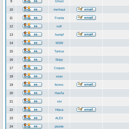
9
Ghost
10
merhaut
11
Franta
12
suK
13
humpf
14
MSW
15
Tarkus
16
Skipy
17
Coques
18
seas
19
ferenc
20
Hasňa
21
vivi
22
Hlava
23
ALEX
24
pistole