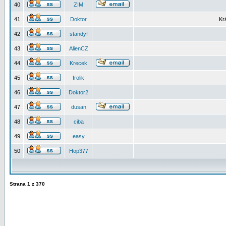
40
ZIM
41
Doktor
Kr
42
standyf
43
AlienCZ
44
Krecek
45
frolik
46
Doktor2
47
dusan
48
ciba
49
easy
50
Hop377
Strana
1
z
370