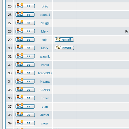
25
philo
26
zdeno1
27
bruggi
28
Merk
Pr
29
fojo
30
Marx
31
wawrik
32
Pasul
33
hrabeX33
34
Haxna
35
JANBB
36
Jozef
37
stan
38
Jester
39
page