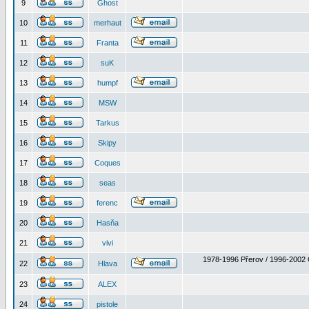
9
Ghost
10
merhaut
11
Franta
12
suK
13
humpf
14
MSW
15
Tarkus
16
Skipy
17
Coques
18
seas
19
ferenc
20
Hasňa
21
vivi
1978-1996 Přerov / 1996-2002 
22
Hlava
23
ALEX
24
pistole