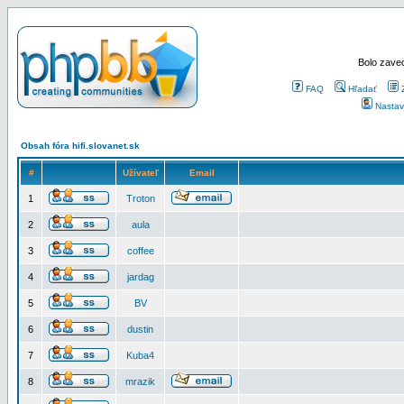
Bolo zaved
FAQ
Hľadať
Nastav
Obsah fóra hifi.slovanet.sk
#
Užívateľ
Email
1
Troton
2
aula
3
coffee
4
jardag
5
BV
6
dustin
7
Kuba4
8
mrazik