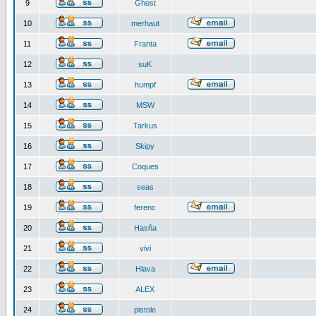
9
Ghost
10
merhaut
11
Franta
12
suK
13
humpf
14
MSW
15
Tarkus
16
Skipy
17
Coques
18
seas
19
ferenc
20
Hasňa
21
vivi
22
Hlava
23
ALEX
24
pistole