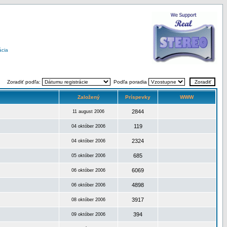
ácia
Zoradiť podľa:
Podľa poradia
Založený
Príspevky
WWW
2844
11 august 2006
119
04 október 2006
2324
04 október 2006
685
05 október 2006
6069
06 október 2006
4898
06 október 2006
3917
08 október 2006
394
09 október 2006