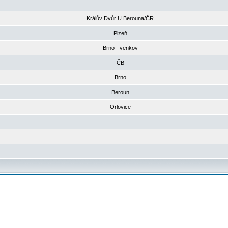
Králův Dvůr U Berouna/ČR
Plzeň
Brno - venkov
ČB
Brno
Beroun
Orlovice