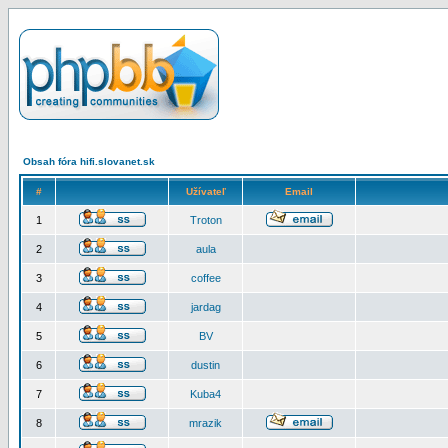
Obsah fóra hifi.slovanet.sk
#
Užívateľ
Email
1
Troton
2
aula
3
coffee
4
jardag
5
BV
6
dustin
7
Kuba4
8
mrazik