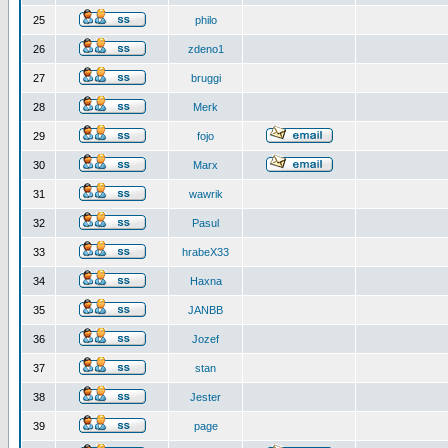
25
philo
26
zdeno1
27
bruggi
28
Merk
29
fojo
30
Marx
31
wawrik
32
Pasul
33
hrabeX33
34
Haxna
35
JANBB
36
Jozef
37
stan
38
Jester
39
page