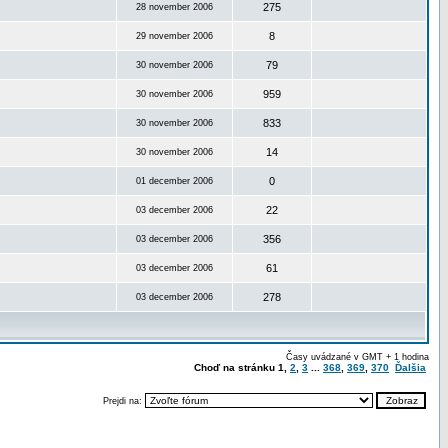
275
28 november 2006
8
29 november 2006
79
30 november 2006
959
30 november 2006
833
30 november 2006
14
30 november 2006
0
01 december 2006
22
03 december 2006
356
03 december 2006
61
03 december 2006
278
03 december 2006
Časy uvádzané v GMT + 1 hodina
Choď na stránku
1
,
2
,
3
...
368
,
369
,
370
Ďalšia
Prejdi na: