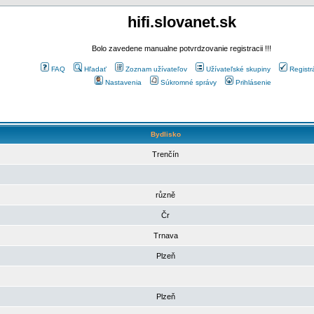
hifi.slovanet.sk
Bolo zavedene manualne potvrdzovanie registracii !!!
FAQ
Hľadať
Zoznam užívateľov
Užívateľské skupiny
Registr
Nastavenia
Súkromné správy
Prihlásenie
Bydlisko
Trenčín
různě
Čr
Trnava
Plzeň
Plzeň