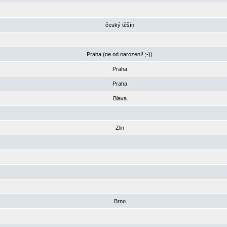
český těšín
Praha (ne od narození! ;-))
Praha
Praha
Blava
Zlin
Brno