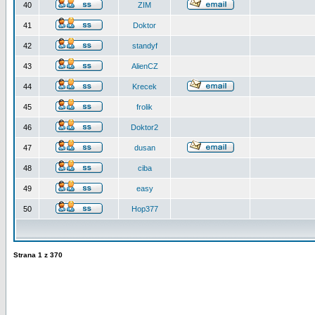
40
ZIM
41
Doktor
42
standyf
43
AlienCZ
44
Krecek
45
frolik
46
Doktor2
47
dusan
48
ciba
49
easy
50
Hop377
Strana
1
z
370