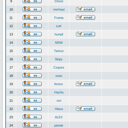
9
Ghost
10
merhaut
11
Franta
12
suK
13
humpf
14
MSW
15
Tarkus
16
Skipy
17
Coques
18
seas
19
ferenc
20
Hasňa
21
vivi
22
Hlava
23
ALEX
24
pistole