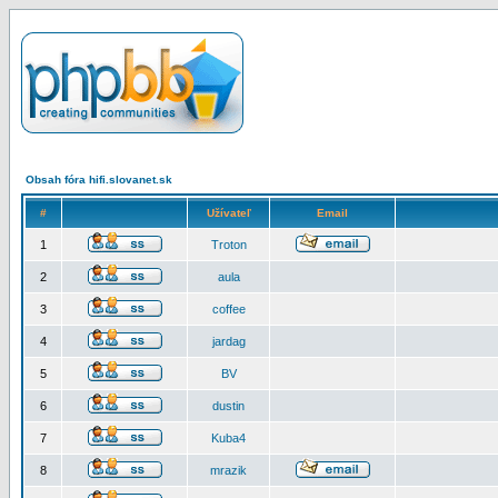
Obsah fóra hifi.slovanet.sk
#
Užívateľ
Email
1
Troton
2
aula
3
coffee
4
jardag
5
BV
6
dustin
7
Kuba4
8
mrazik