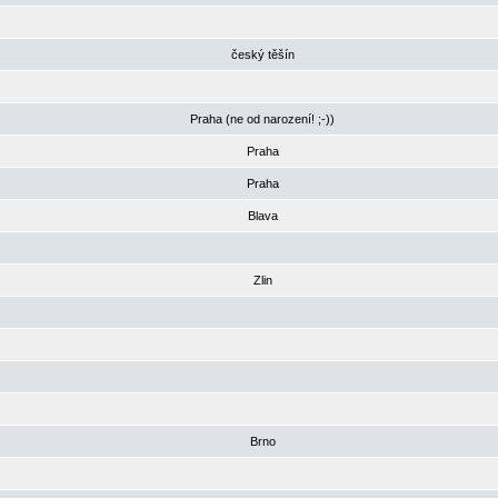
český těšín
Praha (ne od narození! ;-))
Praha
Praha
Blava
Zlin
Brno