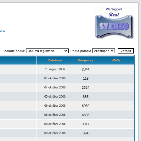
ácia
Zoradiť podľa:
Podľa poradia
Založený
Príspevky
WWW
2844
11 august 2006
119
04 október 2006
2324
04 október 2006
685
05 október 2006
6069
06 október 2006
4898
06 október 2006
3917
08 október 2006
394
09 október 2006