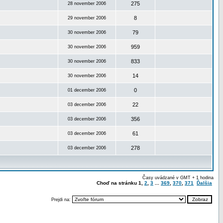
275
28 november 2006
8
29 november 2006
79
30 november 2006
959
30 november 2006
833
30 november 2006
14
30 november 2006
0
01 december 2006
22
03 december 2006
356
03 december 2006
61
03 december 2006
278
03 december 2006
Časy uvádzané v GMT + 1 hodina
Choď na stránku
1
,
2
,
3
...
369
,
370
,
371
Ďalšia
Prejdi na: