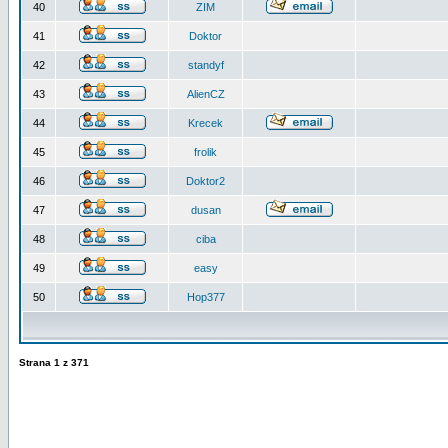
40
ZIM
41
Doktor
42
standyf
43
AlienCZ
44
Krecek
45
frolik
46
Doktor2
47
dusan
48
ciba
49
easy
50
Hop377
Strana
1
z
371