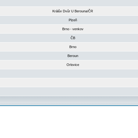
Králův Dvůr U Berouna/ČR
Plzeň
Brno - venkov
ČB
Brno
Beroun
Orlovice