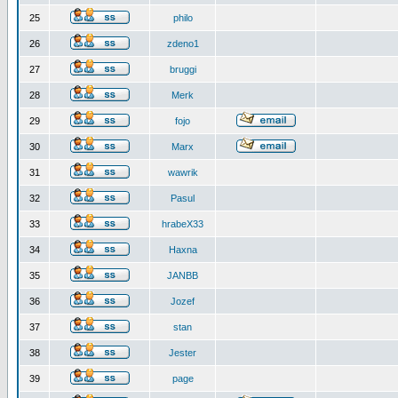
25
philo
26
zdeno1
27
bruggi
28
Merk
29
fojo
30
Marx
31
wawrik
32
Pasul
33
hrabeX33
34
Haxna
35
JANBB
36
Jozef
37
stan
38
Jester
39
page