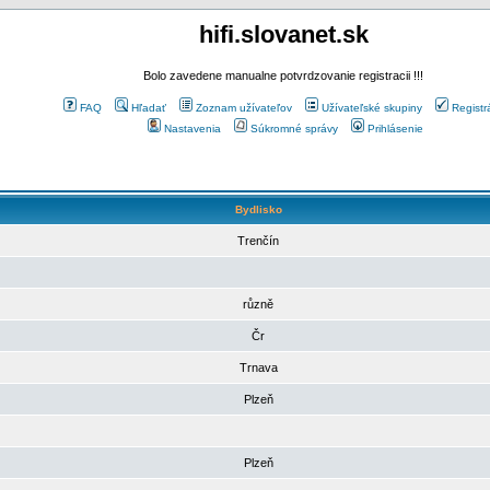
hifi.slovanet.sk
Bolo zavedene manualne potvrdzovanie registracii !!!
FAQ
Hľadať
Zoznam užívateľov
Užívateľské skupiny
Registr
Nastavenia
Súkromné správy
Prihlásenie
Bydlisko
Trenčín
různě
Čr
Trnava
Plzeň
Plzeň