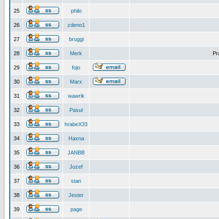
25
philo
26
zdeno1
27
bruggi
28
Merk
Pr
29
fojo
30
Marx
31
wawrik
32
Pasul
33
hrabeX33
34
Haxna
35
JANBB
36
Jozef
37
stan
38
Jester
39
page