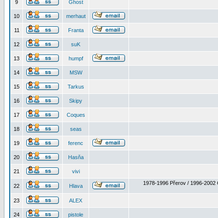
9
Ghost
10
merhaut
11
Franta
12
suK
13
humpf
14
MSW
15
Tarkus
16
Skipy
17
Coques
18
seas
19
ferenc
20
Hasňa
21
vivi
1978-1996 Přerov / 1996-2002 
22
Hlava
23
ALEX
24
pistole