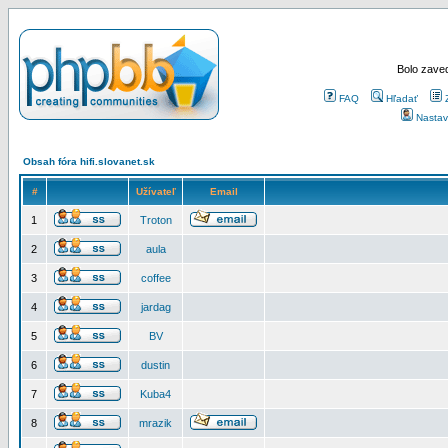
Bolo zaved
FAQ
Hľadať
Nastav
Obsah fóra hifi.slovanet.sk
#
Užívateľ
Email
1
Troton
2
aula
3
coffee
4
jardag
5
BV
6
dustin
7
Kuba4
8
mrazik