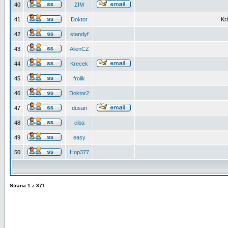
40
ZIM
41
Doktor
Kr
42
standyf
43
AlienCZ
44
Krecek
45
frolik
46
Doktor2
47
dusan
48
ciba
49
easy
50
Hop377
Strana
1
z
371