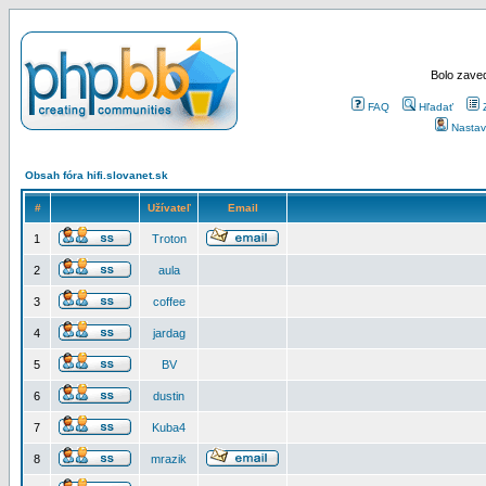
Bolo zaved
FAQ
Hľadať
Nastav
Obsah fóra hifi.slovanet.sk
#
Užívateľ
Email
1
Troton
2
aula
3
coffee
4
jardag
5
BV
6
dustin
7
Kuba4
8
mrazik