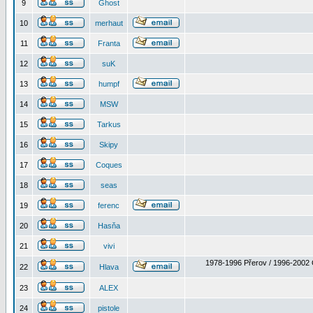
9
Ghost
10
merhaut
11
Franta
12
suK
13
humpf
14
MSW
15
Tarkus
16
Skipy
17
Coques
18
seas
19
ferenc
20
Hasňa
21
vivi
1978-1996 Přerov / 1996-2002 
22
Hlava
23
ALEX
24
pistole