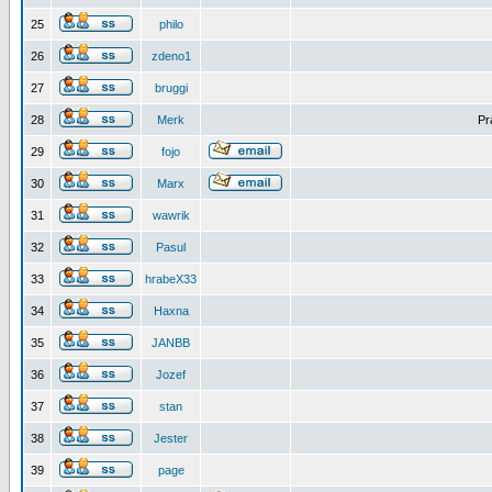
25
philo
26
zdeno1
27
bruggi
28
Merk
Pr
29
fojo
30
Marx
31
wawrik
32
Pasul
33
hrabeX33
34
Haxna
35
JANBB
36
Jozef
37
stan
38
Jester
39
page