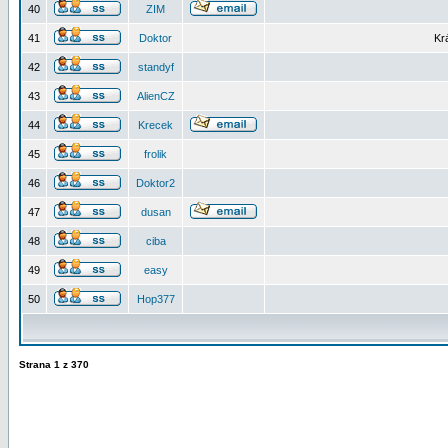
40
ZIM
41
Doktor
Kr
42
standyf
43
AlienCZ
44
Krecek
45
frolik
46
Doktor2
47
dusan
48
ciba
49
easy
50
Hop377
Strana
1
z
370