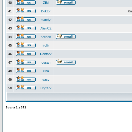
40
ZIM
41
Doktor
Kr
42
standyf
43
AlienCZ
44
Krecek
45
frolik
46
Doktor2
47
dusan
48
ciba
49
easy
50
Hop377
Strana
1
z
371