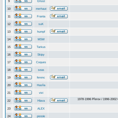
9
Ghost
10
merhaut
11
Franta
12
suK
13
humpf
14
MSW
15
Tarkus
16
Skipy
17
Coques
18
seas
19
ferenc
20
Hasňa
21
vivi
1978-1996 Přerov / 1996-2002 
22
Hlava
23
ALEX
24
pistole