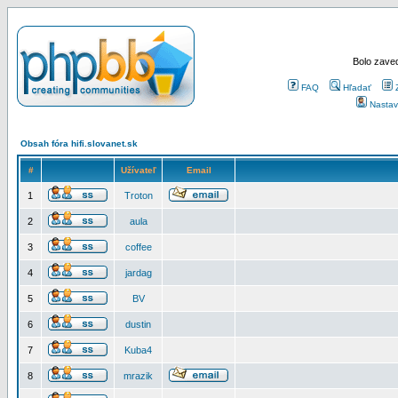
Bolo zaved
FAQ
Hľadať
Nastav
Obsah fóra hifi.slovanet.sk
#
Užívateľ
Email
1
Troton
2
aula
3
coffee
4
jardag
5
BV
6
dustin
7
Kuba4
8
mrazik