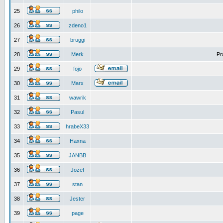
25
philo
26
zdeno1
27
bruggi
28
Merk
Pr
29
fojo
30
Marx
31
wawrik
32
Pasul
33
hrabeX33
34
Haxna
35
JANBB
36
Jozef
37
stan
38
Jester
39
page