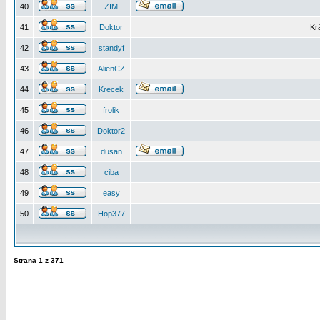
40
ZIM
41
Doktor
Kr
42
standyf
43
AlienCZ
44
Krecek
45
frolik
46
Doktor2
47
dusan
48
ciba
49
easy
50
Hop377
Strana
1
z
371