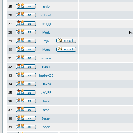
25
philo
26
zdeno1
27
bruggi
28
Merk
Pr
29
fojo
30
Marx
31
wawrik
32
Pasul
33
hrabeX33
34
Haxna
35
JANBB
36
Jozef
37
stan
38
Jester
39
page