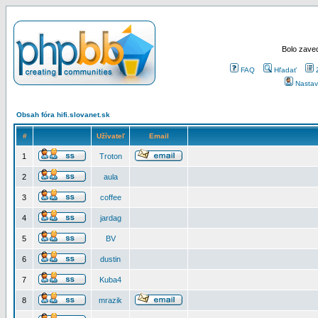
Bolo zaved
FAQ
Hľadať
Nastav
Obsah fóra hifi.slovanet.sk
#
Užívateľ
Email
1
Troton
2
aula
3
coffee
4
jardag
5
BV
6
dustin
7
Kuba4
8
mrazik