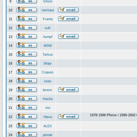
9
Ghost
10
merhaut
11
Franta
12
suK
13
humpf
14
MSW
15
Tarkus
16
Skipy
17
Coques
18
seas
19
ferenc
20
Hasňa
21
vivi
1978-1996 Přerov / 1996-2002 
22
Hlava
23
ALEX
24
pistole