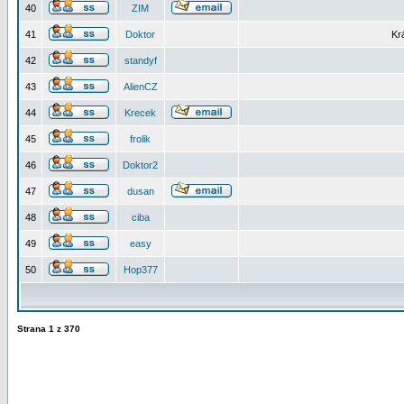
40
ZIM
41
Doktor
Kr
42
standyf
43
AlienCZ
44
Krecek
45
frolik
46
Doktor2
47
dusan
48
ciba
49
easy
50
Hop377
Strana
1
z
370