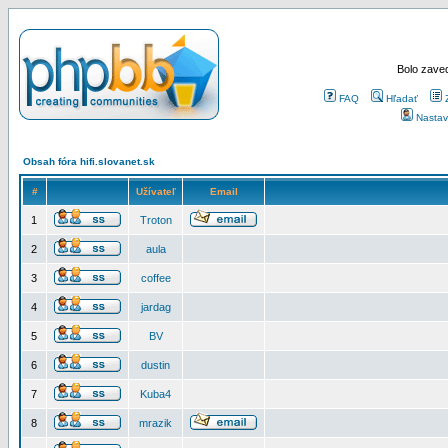
Bolo zaved
FAQ
Hľadať
Nastav
Obsah fóra hifi.slovanet.sk
#
Užívateľ
Email
1
Troton
2
aula
3
coffee
4
jardag
5
BV
6
dustin
7
Kuba4
8
mrazik