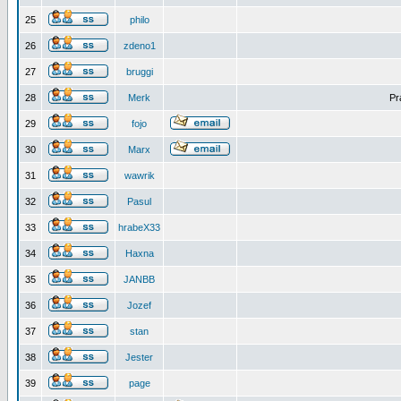
25
philo
26
zdeno1
27
bruggi
28
Merk
Pr
29
fojo
30
Marx
31
wawrik
32
Pasul
33
hrabeX33
34
Haxna
35
JANBB
36
Jozef
37
stan
38
Jester
39
page