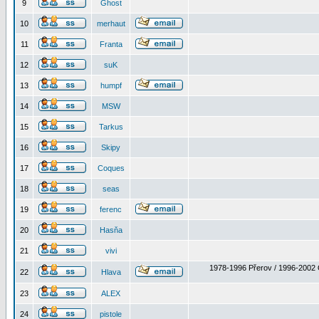
9
Ghost
10
merhaut
11
Franta
12
suK
13
humpf
14
MSW
15
Tarkus
16
Skipy
17
Coques
18
seas
19
ferenc
20
Hasňa
21
vivi
1978-1996 Přerov / 1996-2002 
22
Hlava
23
ALEX
24
pistole