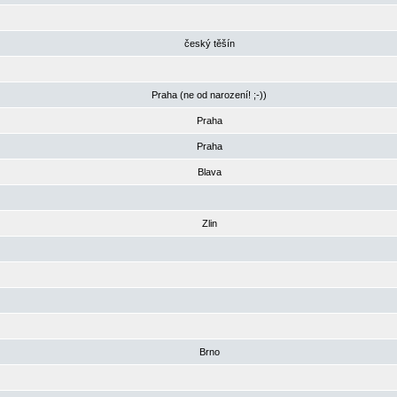
český těšín
Praha (ne od narození! ;-))
Praha
Praha
Blava
Zlin
Brno