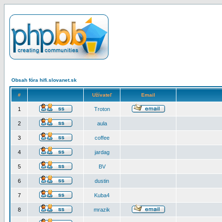
Obsah fóra hifi.slovanet.sk
#
Užívateľ
Email
1
Troton
2
aula
3
coffee
4
jardag
5
BV
6
dustin
7
Kuba4
8
mrazik