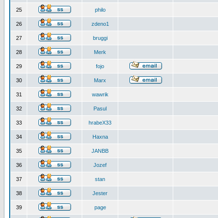
25
philo
26
zdeno1
27
bruggi
28
Merk
29
fojo
30
Marx
31
wawrik
32
Pasul
33
hrabeX33
34
Haxna
35
JANBB
36
Jozef
37
stan
38
Jester
39
page