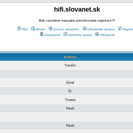
hifi.slovanet.sk
Bolo zavedene manualne potvrdzovanie registracii !!!
FAQ
Hľadať
Zoznam užívateľov
Užívateľské skupiny
Registr
Nastavenia
Súkromné správy
Prihlásenie
Bydlisko
Trenčín
různě
Čr
Trnava
Plzeň
Plzeň