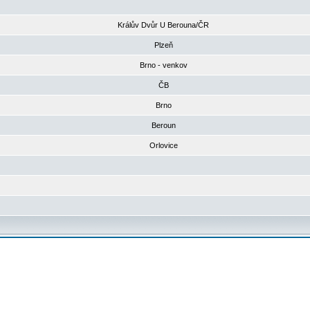
Králův Dvůr U Berouna/ČR
Plzeň
Brno - venkov
ČB
Brno
Beroun
Orlovice