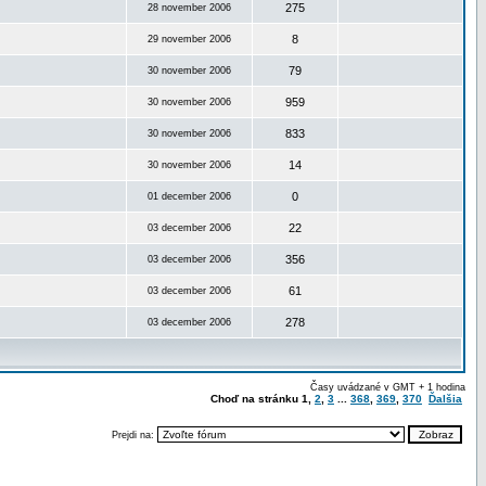
275
28 november 2006
8
29 november 2006
79
30 november 2006
959
30 november 2006
833
30 november 2006
14
30 november 2006
0
01 december 2006
22
03 december 2006
356
03 december 2006
61
03 december 2006
278
03 december 2006
Časy uvádzané v GMT + 1 hodina
Choď na stránku
1
,
2
,
3
...
368
,
369
,
370
Ďalšia
Prejdi na: