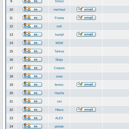
9
Ghost
10
merhaut
11
Franta
12
suK
13
humpf
14
MSW
15
Tarkus
16
Skipy
17
Coques
18
seas
19
ferenc
20
Hasňa
21
vivi
22
Hlava
23
ALEX
24
pistole