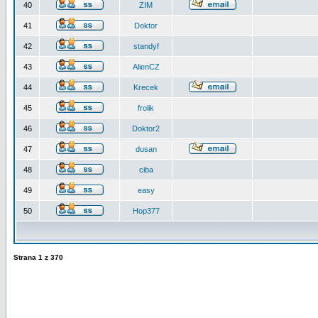
40
ZIM
41
Doktor
42
standyf
43
AlienCZ
44
Krecek
45
frolik
46
Doktor2
47
dusan
48
ciba
49
easy
50
Hop377
Strana
1
z
370