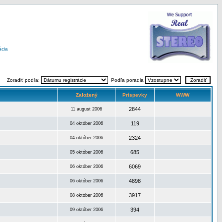
ácia
Zoradiť podľa:
Podľa poradia
Založený
Príspevky
WWW
2844
11 august 2006
119
04 október 2006
2324
04 október 2006
685
05 október 2006
6069
06 október 2006
4898
06 október 2006
3917
08 október 2006
394
09 október 2006