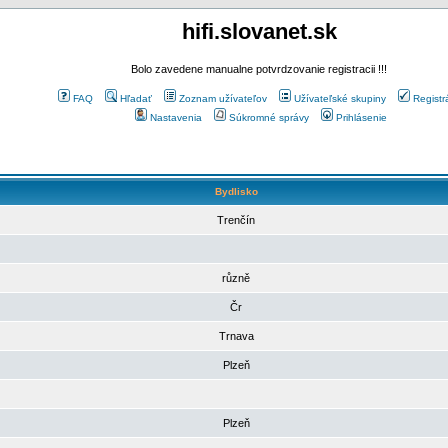
hifi.slovanet.sk
Bolo zavedene manualne potvrdzovanie registracii !!!
FAQ
Hľadať
Zoznam užívateľov
Užívateľské skupiny
Registr
Nastavenia
Súkromné správy
Prihlásenie
Bydlisko
Trenčín
různě
Čr
Trnava
Plzeň
Plzeň