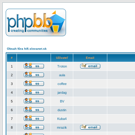
Obsah fóra hifi.slovanet.sk
#
Užívateľ
Email
1
Troton
2
aula
3
coffee
4
jardag
5
BV
6
dustin
7
Kuba4
8
mrazik