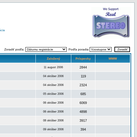
ácia
Zoradiť podľa:
Podľa poradia
Založený
Príspevky
WWW
2844
11 august 2006
119
04 október 2006
2324
04 október 2006
685
05 október 2006
6069
06 október 2006
4898
06 október 2006
3917
08 október 2006
394
09 október 2006