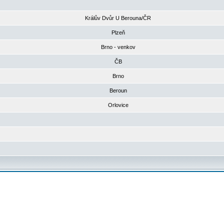
Králův Dvůr U Berouna/ČR
Plzeň
Brno - venkov
ČB
Brno
Beroun
Orlovice