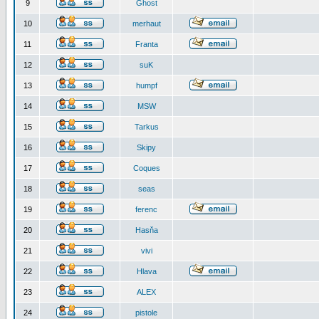
9
Ghost
10
merhaut
11
Franta
12
suK
13
humpf
14
MSW
15
Tarkus
16
Skipy
17
Coques
18
seas
19
ferenc
20
Hasňa
21
vivi
22
Hlava
23
ALEX
24
pistole