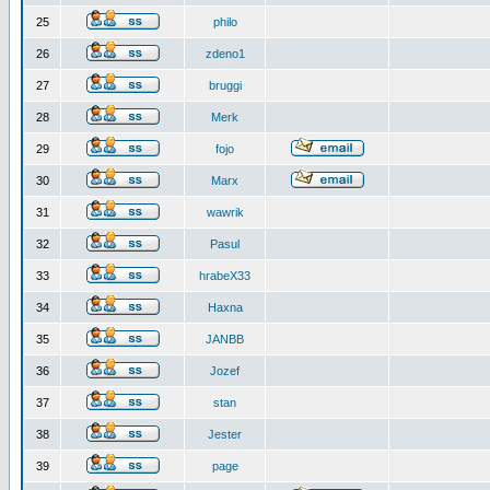
25
philo
26
zdeno1
27
bruggi
28
Merk
29
fojo
30
Marx
31
wawrik
32
Pasul
33
hrabeX33
34
Haxna
35
JANBB
36
Jozef
37
stan
38
Jester
39
page