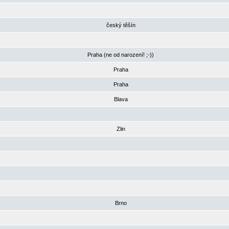
český těšín
Praha (ne od narození! ;-))
Praha
Praha
Blava
Zlin
Brno