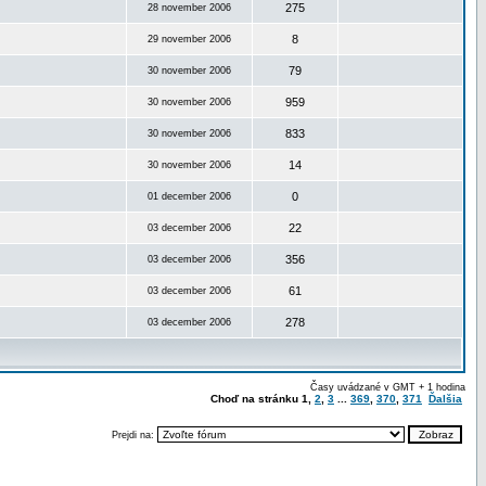
275
28 november 2006
8
29 november 2006
79
30 november 2006
959
30 november 2006
833
30 november 2006
14
30 november 2006
0
01 december 2006
22
03 december 2006
356
03 december 2006
61
03 december 2006
278
03 december 2006
Časy uvádzané v GMT + 1 hodina
Choď na stránku
1
,
2
,
3
...
369
,
370
,
371
Ďalšia
Prejdi na: