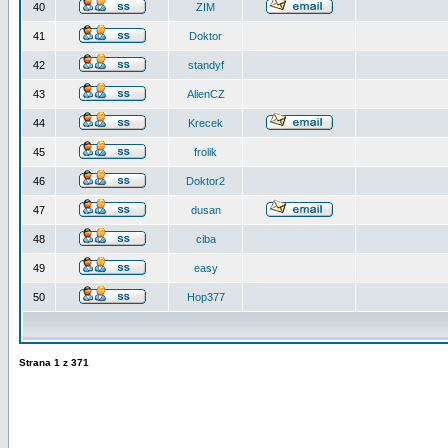
40
ZIM
41
Doktor
42
standyf
43
AlienCZ
44
Krecek
45
frolik
46
Doktor2
47
dusan
48
ciba
49
easy
50
Hop377
Strana
1
z
371