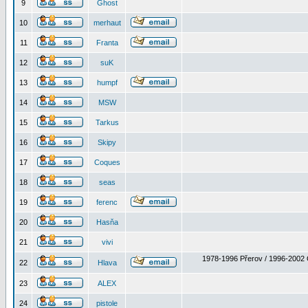
9
Ghost
10
merhaut
11
Franta
12
suK
13
humpf
14
MSW
15
Tarkus
16
Skipy
17
Coques
18
seas
19
ferenc
20
Hasňa
21
vivi
1978-1996 Přerov / 1996-2002 
22
Hlava
23
ALEX
24
pistole