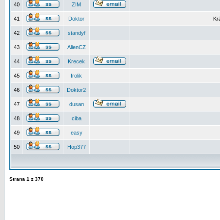
40
ZIM
41
Doktor
Kr
42
standyf
43
AlienCZ
44
Krecek
45
frolik
46
Doktor2
47
dusan
48
ciba
49
easy
50
Hop377
Strana
1
z
370