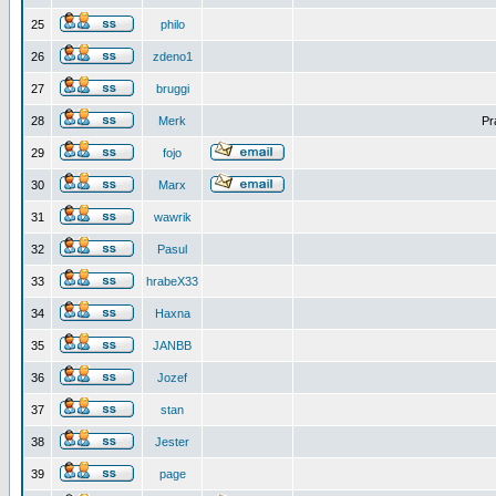
25
philo
26
zdeno1
27
bruggi
28
Merk
Pr
29
fojo
30
Marx
31
wawrik
32
Pasul
33
hrabeX33
34
Haxna
35
JANBB
36
Jozef
37
stan
38
Jester
39
page