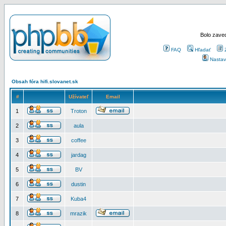
Bolo zaved
FAQ
Hľadať
Nastav
Obsah fóra hifi.slovanet.sk
#
Užívateľ
Email
1
Troton
2
aula
3
coffee
4
jardag
5
BV
6
dustin
7
Kuba4
8
mrazik