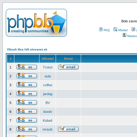
Bolo zaved
FAQ
Hľadať
Nastav
Obsah fóra hifi.slovanet.sk
#
Užívateľ
Email
1
Troton
2
aula
3
coffee
4
jardag
5
BV
6
dustin
7
Kuba4
8
mrazik