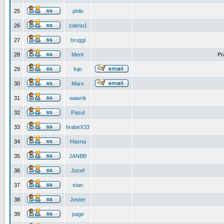
25
philo
26
zdeno1
27
bruggi
28
Merk
Pr
29
fojo
30
Marx
31
wawrik
32
Pasul
33
hrabeX33
34
Haxna
35
JANBB
36
Jozef
37
stan
38
Jester
39
page