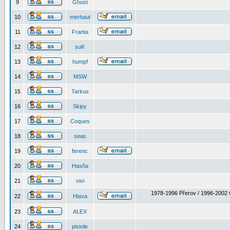
9
Ghost
10
merhaut
11
Franta
12
suK
13
humpf
14
MSW
15
Tarkus
16
Skipy
17
Coques
18
seas
19
ferenc
20
Hasňa
21
vivi
1978-1996 Přerov / 1996-2002 
22
Hlava
23
ALEX
24
pistole