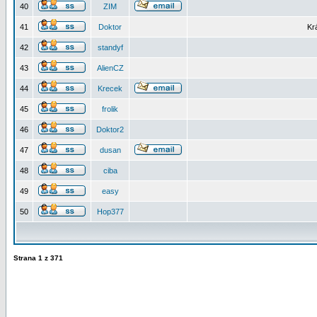
40
ZIM
41
Doktor
Kr
42
standyf
43
AlienCZ
44
Krecek
45
frolik
46
Doktor2
47
dusan
48
ciba
49
easy
50
Hop377
Strana
1
z
371