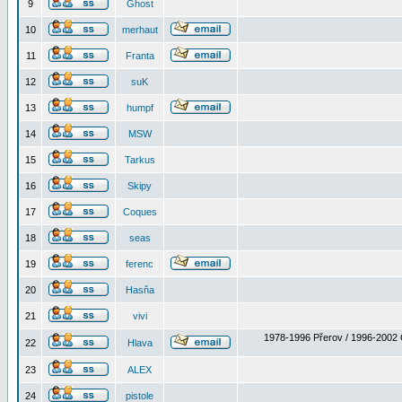
9
Ghost
10
merhaut
11
Franta
12
suK
13
humpf
14
MSW
15
Tarkus
16
Skipy
17
Coques
18
seas
19
ferenc
20
Hasňa
21
vivi
1978-1996 Přerov / 1996-2002 
22
Hlava
23
ALEX
24
pistole