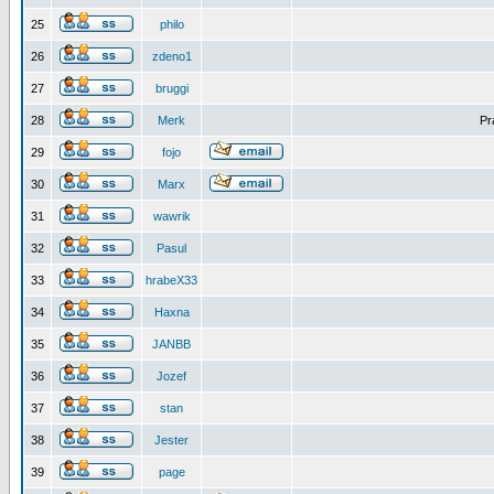
25
philo
26
zdeno1
27
bruggi
28
Merk
Pr
29
fojo
30
Marx
31
wawrik
32
Pasul
33
hrabeX33
34
Haxna
35
JANBB
36
Jozef
37
stan
38
Jester
39
page