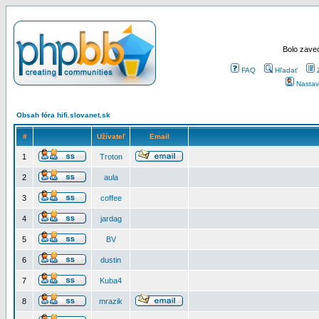
Bolo zaved
FAQ
Hľadať
Nastav
Obsah fóra hifi.slovanet.sk
#
Užívateľ
Email
1
Troton
2
aula
3
coffee
4
jardag
5
BV
6
dustin
7
Kuba4
8
mrazik