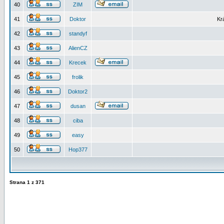
40
ZIM
41
Doktor
Kr
42
standyf
43
AlienCZ
44
Krecek
45
frolik
46
Doktor2
47
dusan
48
ciba
49
easy
50
Hop377
Strana
1
z
371