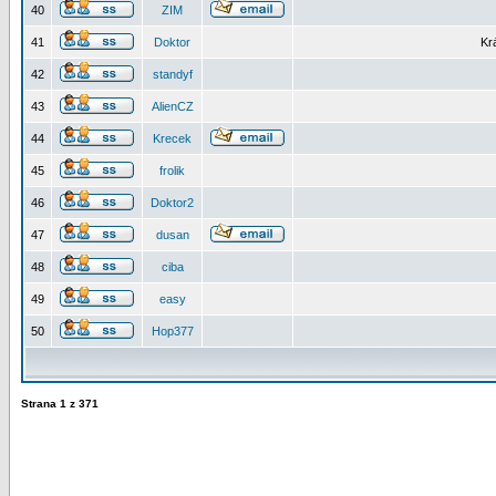
40
ZIM
41
Doktor
Kr
42
standyf
43
AlienCZ
44
Krecek
45
frolik
46
Doktor2
47
dusan
48
ciba
49
easy
50
Hop377
Strana
1
z
371