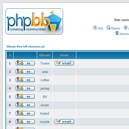
Bolo zaved
FAQ
Hľadať
Nastav
Obsah fóra hifi.slovanet.sk
#
Užívateľ
Email
1
Troton
2
aula
3
coffee
4
jardag
5
BV
6
dustin
7
Kuba4
8
mrazik