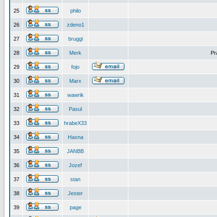
25
philo
26
zdeno1
27
bruggi
28
Merk
Pr
29
fojo
30
Marx
31
wawrik
32
Pasul
33
hrabeX33
34
Haxna
35
JANBB
36
Jozef
37
stan
38
Jester
39
page