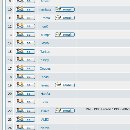
9
Ghost
10
merhaut
11
Franta
12
suK
13
humpf
14
MSW
15
Tarkus
16
Skipy
17
Coques
18
seas
19
ferenc
20
Hasňa
21
vivi
1978-1996 Přerov / 1996-2002 
22
Hlava
23
ALEX
24
pistole