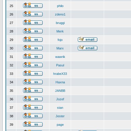
25
philo
26
zdeno1
27
bruggi
28
Merk
29
fojo
30
Marx
31
wawrik
32
Pasul
33
hrabeX33
34
Haxna
35
JANBB
36
Jozef
37
stan
38
Jester
39
page