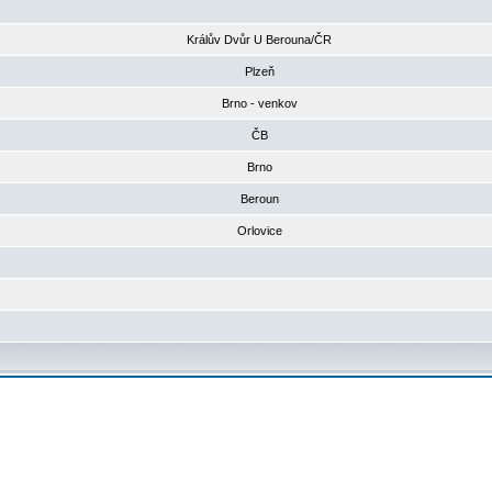
Králův Dvůr U Berouna/ČR
Plzeň
Brno - venkov
ČB
Brno
Beroun
Orlovice