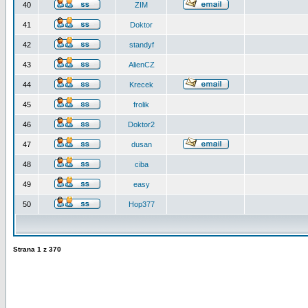
40
ZIM
41
Doktor
42
standyf
43
AlienCZ
44
Krecek
45
frolik
46
Doktor2
47
dusan
48
ciba
49
easy
50
Hop377
Strana
1
z
370