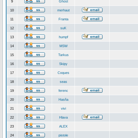
9
Ghost
10
merhaut
11
Franta
12
suK
13
humpf
14
MSW
15
Tarkus
16
Skipy
17
Coques
18
seas
19
ferenc
20
Hasňa
21
vivi
22
Hlava
23
ALEX
24
pistole