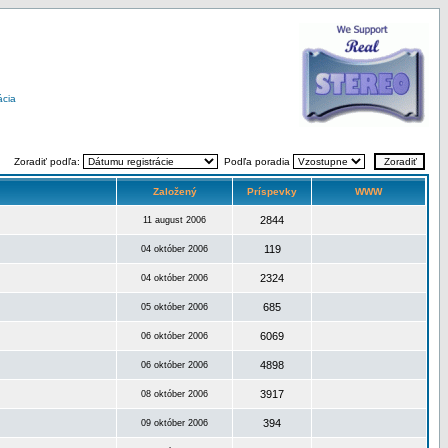
ácia
Zoradiť podľa:
Podľa poradia
Založený
Príspevky
WWW
2844
11 august 2006
119
04 október 2006
2324
04 október 2006
685
05 október 2006
6069
06 október 2006
4898
06 október 2006
3917
08 október 2006
394
09 október 2006