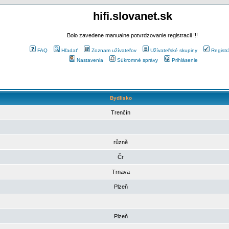
hifi.slovanet.sk
Bolo zavedene manualne potvrdzovanie registracii !!!
FAQ
Hľadať
Zoznam užívateľov
Užívateľské skupiny
Registr
Nastavenia
Súkromné správy
Prihlásenie
Bydlisko
Trenčín
různě
Čr
Trnava
Plzeň
Plzeň