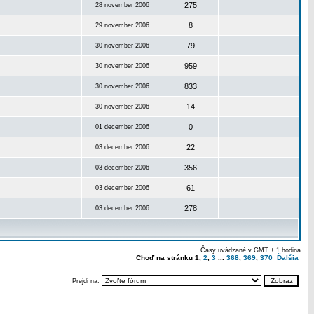
275
28 november 2006
8
29 november 2006
79
30 november 2006
959
30 november 2006
833
30 november 2006
14
30 november 2006
0
01 december 2006
22
03 december 2006
356
03 december 2006
61
03 december 2006
278
03 december 2006
Časy uvádzané v GMT + 1 hodina
Choď na stránku
1
,
2
,
3
...
368
,
369
,
370
Ďalšia
Prejdi na: