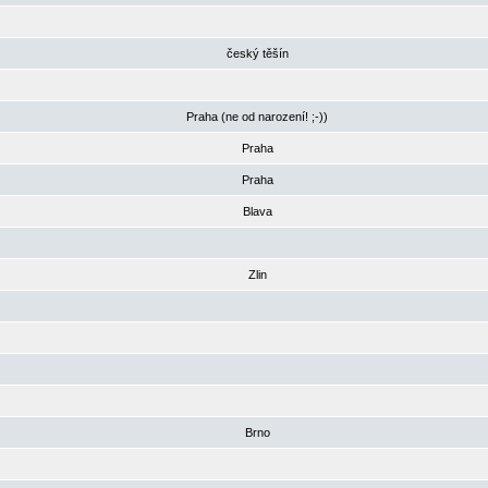
český těšín
Praha (ne od narození! ;-))
Praha
Praha
Blava
Zlin
Brno