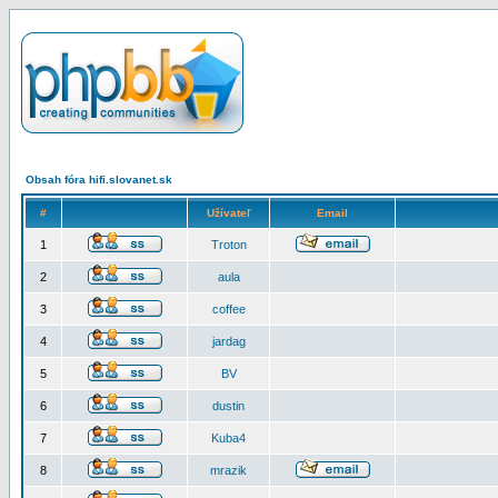
Obsah fóra hifi.slovanet.sk
#
Užívateľ
Email
1
Troton
2
aula
3
coffee
4
jardag
5
BV
6
dustin
7
Kuba4
8
mrazik