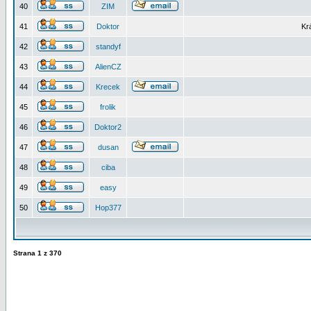
40
ZIM
41
Doktor
Kr
42
standyf
43
AlienCZ
44
Krecek
45
frolik
46
Doktor2
47
dusan
48
ciba
49
easy
50
Hop377
Strana
1
z
370