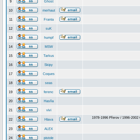
9
Ghost
10
merhaut
11
Franta
12
suK
13
humpf
14
MSW
15
Tarkus
16
Skipy
17
Coques
18
seas
19
ferenc
20
Hasňa
21
vivi
1978-1996 Přerov / 1996-2002 
22
Hlava
23
ALEX
24
pistole