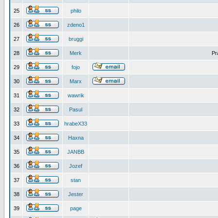
25
philo
26
zdeno1
27
bruggi
28
Merk
Pr
29
fojo
30
Marx
31
wawrik
32
Pasul
33
hrabeX33
34
Haxna
35
JANBB
36
Jozef
37
stan
38
Jester
39
page