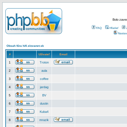
Bolo zaved
FAQ
Hľadať
Nastav
Obsah fóra hifi.slovanet.sk
#
Užívateľ
Email
1
Troton
2
aula
3
coffee
4
jardag
5
BV
6
dustin
7
Kuba4
8
mrazik