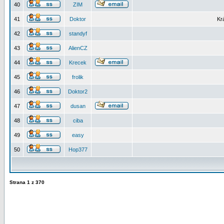
40
ZIM
41
Doktor
Kr
42
standyf
43
AlienCZ
44
Krecek
45
frolik
46
Doktor2
47
dusan
48
ciba
49
easy
50
Hop377
Strana
1
z
370