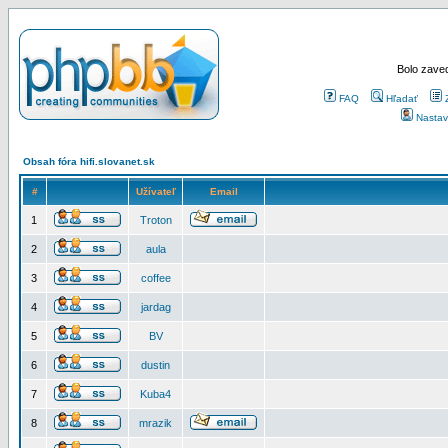
Bolo zaved
FAQ
Hľadať
Nastav
Obsah fóra hifi.slovanet.sk
#
Užívateľ
Email
1
Troton
2
aula
3
coffee
4
jardag
5
BV
6
dustin
7
Kuba4
8
mrazik