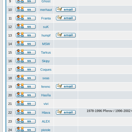
9
Ghost
10
merhaut
11
Franta
12
suK
13
humpf
14
MSW
15
Tarkus
16
Skipy
17
Coques
18
seas
19
ferenc
20
Hasňa
21
vivi
1978-1996 Přerov / 1996-2002 
22
Hlava
23
ALEX
24
pistole