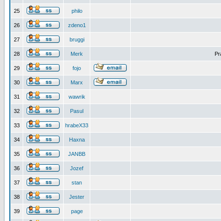
25
philo
26
zdeno1
27
bruggi
28
Merk
Pr
29
fojo
30
Marx
31
wawrik
32
Pasul
33
hrabeX33
34
Haxna
35
JANBB
36
Jozef
37
stan
38
Jester
39
page