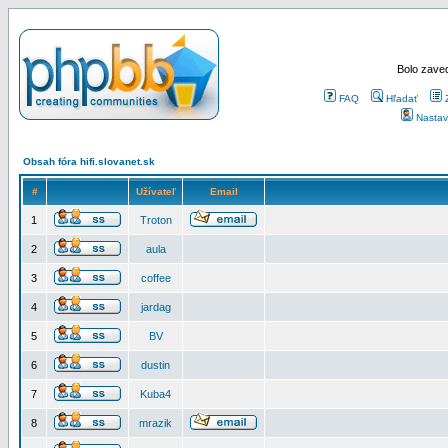
Bolo zaved
FAQ
Hľadať
Nastav
Obsah fóra hifi.slovanet.sk
#
Užívateľ
Email
1
Troton
2
aula
3
coffee
4
jardag
5
BV
6
dustin
7
Kuba4
8
mrazik