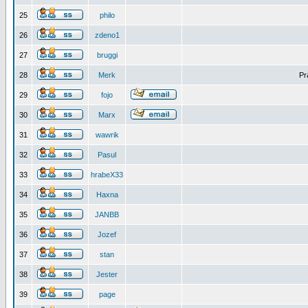
25
philo
26
zdeno1
27
bruggi
28
Merk
Pr
29
fojo
30
Marx
31
wawrik
32
Pasul
33
hrabeX33
34
Haxna
35
JANBB
36
Jozef
37
stan
38
Jester
39
page