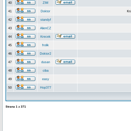
40
ZIM
41
Doktor
Kr
42
standyf
43
AlienCZ
44
Krecek
45
frolik
46
Doktor2
47
dusan
48
ciba
49
easy
50
Hop377
Strana
1
z
371