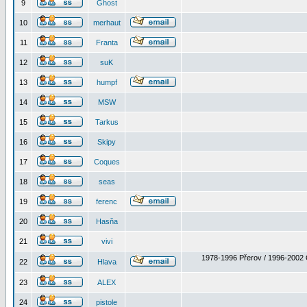
9
Ghost
10
merhaut
11
Franta
12
suK
13
humpf
14
MSW
15
Tarkus
16
Skipy
17
Coques
18
seas
19
ferenc
20
Hasňa
21
vivi
1978-1996 Přerov / 1996-2002 
22
Hlava
23
ALEX
24
pistole