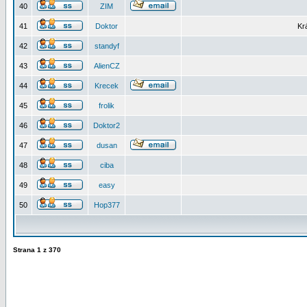
40
ZIM
41
Doktor
Kr
42
standyf
43
AlienCZ
44
Krecek
45
frolik
46
Doktor2
47
dusan
48
ciba
49
easy
50
Hop377
Strana
1
z
370