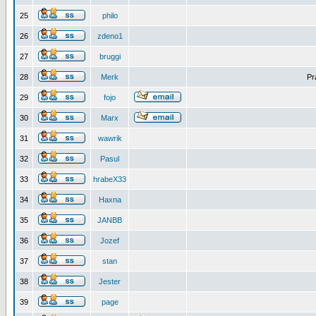
25
philo
26
zdeno1
27
bruggi
28
Merk
Pr
29
fojo
30
Marx
31
wawrik
32
Pasul
33
hrabeX33
34
Haxna
35
JANBB
36
Jozef
37
stan
38
Jester
39
page