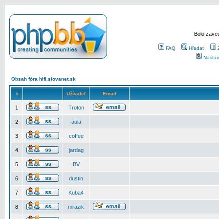
Bolo zaved
FAQ
Hľadať
Nastav
Obsah fóra hifi.slovanet.sk
#
Užívateľ
Email
1
Troton
2
aula
3
coffee
4
jardag
5
BV
6
dustin
7
Kuba4
8
mrazik