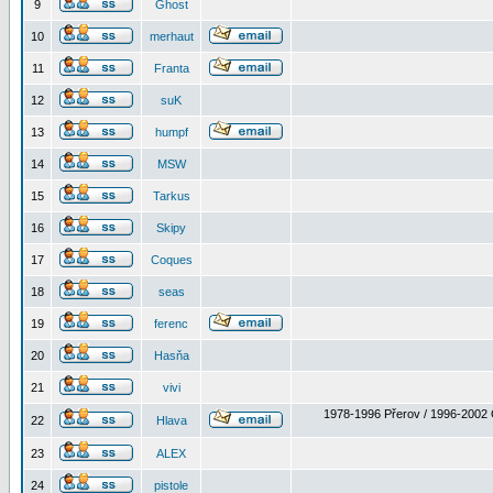
9
Ghost
10
merhaut
11
Franta
12
suK
13
humpf
14
MSW
15
Tarkus
16
Skipy
17
Coques
18
seas
19
ferenc
20
Hasňa
21
vivi
1978-1996 Přerov / 1996-2002 
22
Hlava
23
ALEX
24
pistole