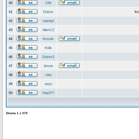
40
ZIM
41
Doktor
Kr
42
standyf
43
AlienCZ
44
Krecek
45
frolik
46
Doktor2
47
dusan
48
ciba
49
easy
50
Hop377
Strana
1
z
370