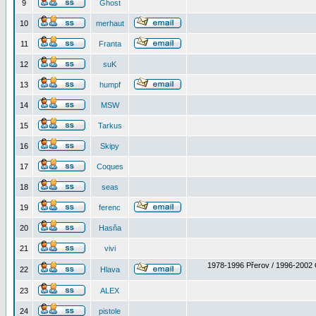
9
Ghost
10
merhaut
11
Franta
12
suK
13
humpf
14
MSW
15
Tarkus
16
Skipy
17
Coques
18
seas
19
ferenc
20
Hasňa
21
vivi
1978-1996 Přerov / 1996-2002 
22
Hlava
23
ALEX
24
pistole