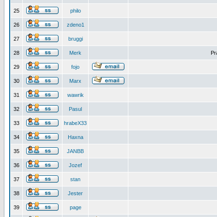
25
philo
26
zdeno1
27
bruggi
28
Merk
Pr
29
fojo
30
Marx
31
wawrik
32
Pasul
33
hrabeX33
34
Haxna
35
JANBB
36
Jozef
37
stan
38
Jester
39
page