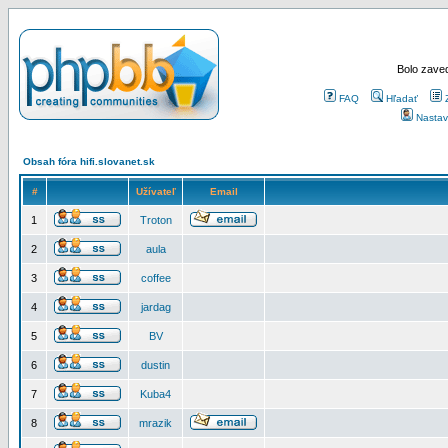
Bolo zaved
FAQ
Hľadať
Nastav
Obsah fóra hifi.slovanet.sk
#
Užívateľ
Email
1
Troton
2
aula
3
coffee
4
jardag
5
BV
6
dustin
7
Kuba4
8
mrazik