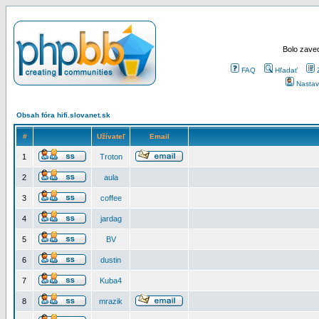
Bolo zaved
FAQ
Hľadať
Nastav
Obsah fóra hifi.slovanet.sk
#
Užívateľ
Email
1
Troton
2
aula
3
coffee
4
jardag
5
BV
6
dustin
7
Kuba4
8
mrazik