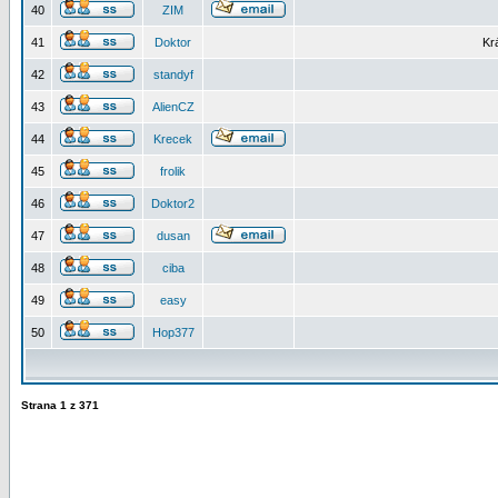
40
ZIM
41
Doktor
Kr
42
standyf
43
AlienCZ
44
Krecek
45
frolik
46
Doktor2
47
dusan
48
ciba
49
easy
50
Hop377
Strana
1
z
371