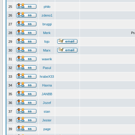
25
philo
26
zdeno1
27
bruggi
28
Merk
Pr
29
fojo
30
Marx
31
wawrik
32
Pasul
33
hrabeX33
34
Haxna
35
JANBB
36
Jozef
37
stan
38
Jester
39
page