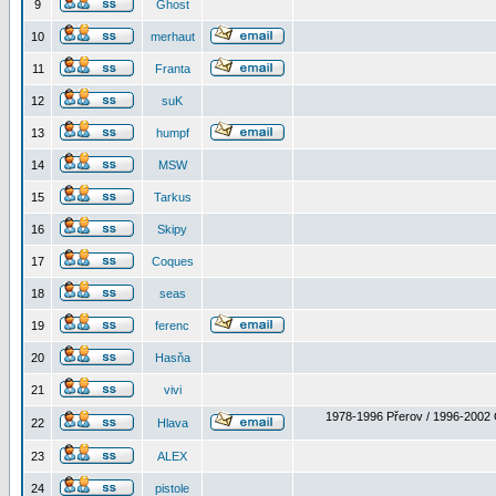
9
Ghost
10
merhaut
11
Franta
12
suK
13
humpf
14
MSW
15
Tarkus
16
Skipy
17
Coques
18
seas
19
ferenc
20
Hasňa
21
vivi
1978-1996 Přerov / 1996-2002 
22
Hlava
23
ALEX
24
pistole