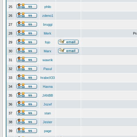
25
philo
26
zdeno1
27
bruggi
28
Merk
Pr
29
fojo
30
Marx
31
wawrik
32
Pasul
33
hrabeX33
34
Haxna
35
JANBB
36
Jozef
37
stan
38
Jester
39
page