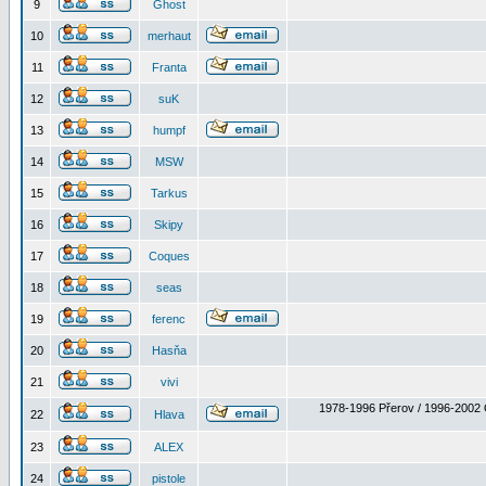
9
Ghost
10
merhaut
11
Franta
12
suK
13
humpf
14
MSW
15
Tarkus
16
Skipy
17
Coques
18
seas
19
ferenc
20
Hasňa
21
vivi
1978-1996 Přerov / 1996-2002 
22
Hlava
23
ALEX
24
pistole