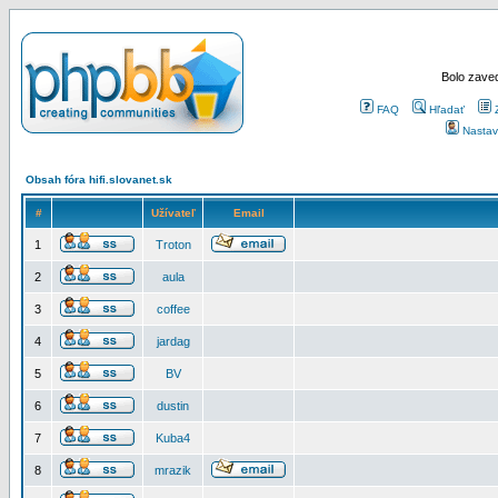
Bolo zaved
FAQ
Hľadať
Nastav
Obsah fóra hifi.slovanet.sk
#
Užívateľ
Email
1
Troton
2
aula
3
coffee
4
jardag
5
BV
6
dustin
7
Kuba4
8
mrazik