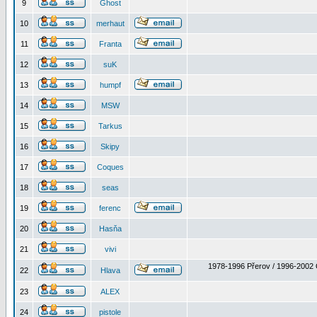
9
Ghost
10
merhaut
11
Franta
12
suK
13
humpf
14
MSW
15
Tarkus
16
Skipy
17
Coques
18
seas
19
ferenc
20
Hasňa
21
vivi
1978-1996 Přerov / 1996-2002 
22
Hlava
23
ALEX
24
pistole