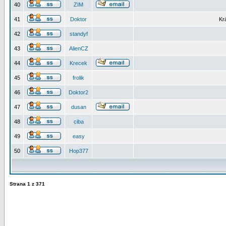
40
ZIM
41
Doktor
Kr
42
standyf
43
AlienCZ
44
Krecek
45
frolik
46
Doktor2
47
dusan
48
ciba
49
easy
50
Hop377
Strana
1
z
371