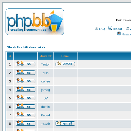
Bolo zaved
FAQ
Hľadať
Nastav
Obsah fóra hifi.slovanet.sk
#
Užívateľ
Email
1
Troton
2
aula
3
coffee
4
jardag
5
BV
6
dustin
7
Kuba4
8
mrazik