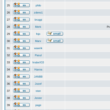
25
philo
26
zdeno1
27
bruggi
28
Merk
Pr
29
fojo
30
Marx
31
wawrik
32
Pasul
33
hrabeX33
34
Haxna
35
JANBB
36
Jozef
37
stan
38
Jester
39
page