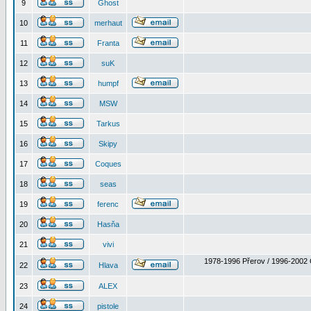
9
Ghost
10
merhaut
11
Franta
12
suK
13
humpf
14
MSW
15
Tarkus
16
Skipy
17
Coques
18
seas
19
ferenc
20
Hasňa
21
vivi
1978-1996 Přerov / 1996-2002 
22
Hlava
23
ALEX
24
pistole