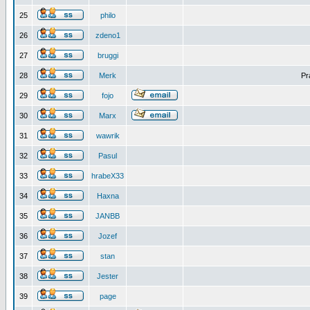
25
philo
26
zdeno1
27
bruggi
28
Merk
Pr
29
fojo
30
Marx
31
wawrik
32
Pasul
33
hrabeX33
34
Haxna
35
JANBB
36
Jozef
37
stan
38
Jester
39
page