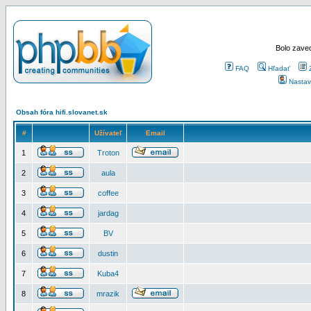
Bolo zaved
FAQ
Hľadať
Nastav
Obsah fóra hifi.slovanet.sk
#
Užívateľ
Email
1
Troton
2
aula
3
coffee
4
jardag
5
BV
6
dustin
7
Kuba4
8
mrazik