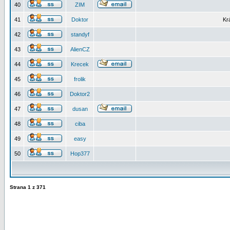
40
ZIM
41
Doktor
Kr
42
standyf
43
AlienCZ
44
Krecek
45
frolik
46
Doktor2
47
dusan
48
ciba
49
easy
50
Hop377
Strana
1
z
371