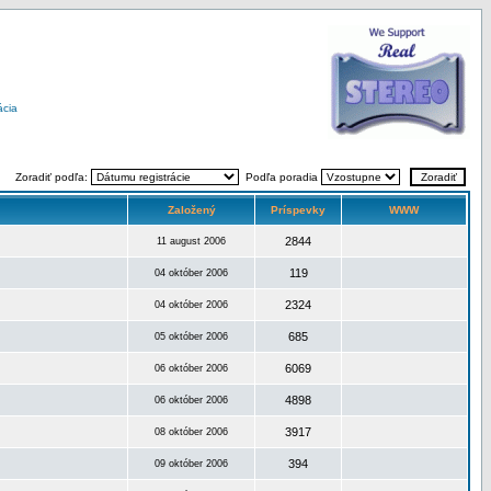
ácia
Zoradiť podľa:
Podľa poradia
Založený
Príspevky
WWW
2844
11 august 2006
119
04 október 2006
2324
04 október 2006
685
05 október 2006
6069
06 október 2006
4898
06 október 2006
3917
08 október 2006
394
09 október 2006