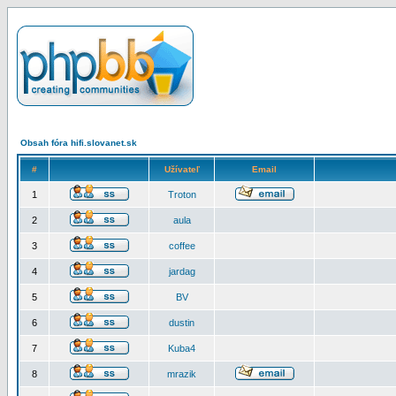
Obsah fóra hifi.slovanet.sk
#
Užívateľ
Email
1
Troton
2
aula
3
coffee
4
jardag
5
BV
6
dustin
7
Kuba4
8
mrazik