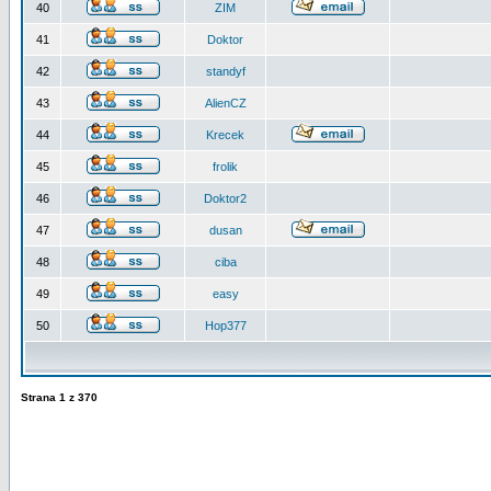
40
ZIM
41
Doktor
42
standyf
43
AlienCZ
44
Krecek
45
frolik
46
Doktor2
47
dusan
48
ciba
49
easy
50
Hop377
Strana
1
z
370