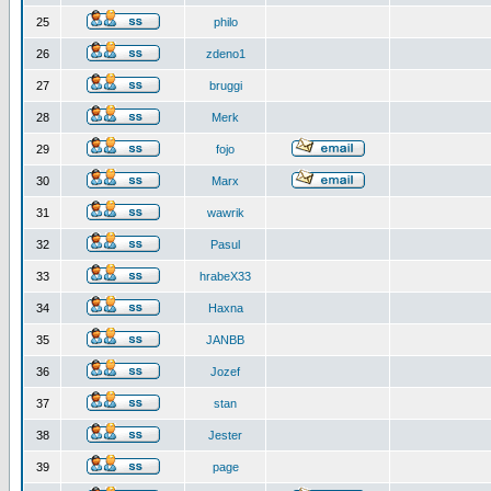
25
philo
26
zdeno1
27
bruggi
28
Merk
29
fojo
30
Marx
31
wawrik
32
Pasul
33
hrabeX33
34
Haxna
35
JANBB
36
Jozef
37
stan
38
Jester
39
page