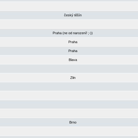
český těšín
Praha (ne od narození! ;-))
Praha
Praha
Blava
Zlin
Brno