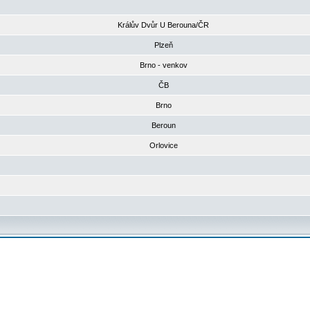
Králův Dvůr U Berouna/ČR
Plzeň
Brno - venkov
ČB
Brno
Beroun
Orlovice