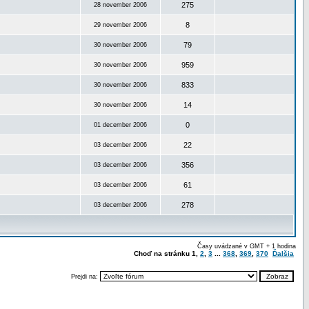
275
28 november 2006
8
29 november 2006
79
30 november 2006
959
30 november 2006
833
30 november 2006
14
30 november 2006
0
01 december 2006
22
03 december 2006
356
03 december 2006
61
03 december 2006
278
03 december 2006
Časy uvádzané v GMT + 1 hodina
Choď na stránku
1
,
2
,
3
...
368
,
369
,
370
Ďalšia
Prejdi na: