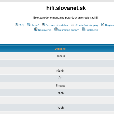
hifi.slovanet.sk
Bolo zavedene manualne potvrdzovanie registracii !!!
FAQ
Hľadať
Zoznam užívateľov
Užívateľské skupiny
Registr
Nastavenia
Súkromné správy
Prihlásenie
Bydlisko
Trenčín
různě
Čr
Trnava
Plzeň
Plzeň