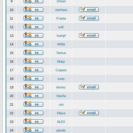
9
Ghost
10
merhaut
11
Franta
12
suK
13
humpf
14
MSW
15
Tarkus
16
Skipy
17
Coques
18
seas
19
ferenc
20
Hasňa
21
vivi
22
Hlava
23
ALEX
24
pistole