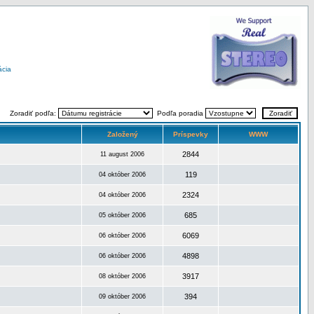
ácia
Zoradiť podľa:
Podľa poradia
Založený
Príspevky
WWW
2844
11 august 2006
119
04 október 2006
2324
04 október 2006
685
05 október 2006
6069
06 október 2006
4898
06 október 2006
3917
08 október 2006
394
09 október 2006