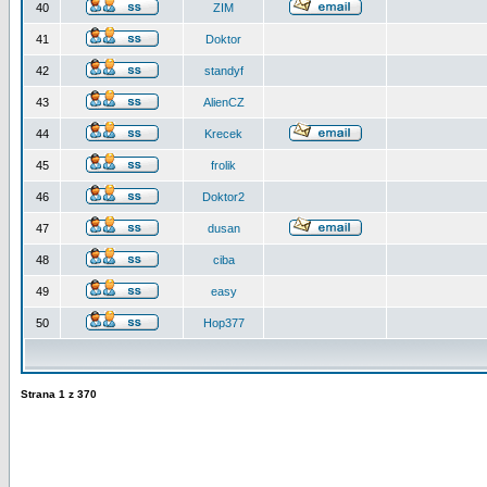
40
ZIM
41
Doktor
42
standyf
43
AlienCZ
44
Krecek
45
frolik
46
Doktor2
47
dusan
48
ciba
49
easy
50
Hop377
Strana
1
z
370