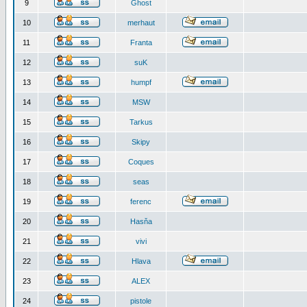
9
Ghost
10
merhaut
11
Franta
12
suK
13
humpf
14
MSW
15
Tarkus
16
Skipy
17
Coques
18
seas
19
ferenc
20
Hasňa
21
vivi
22
Hlava
23
ALEX
24
pistole