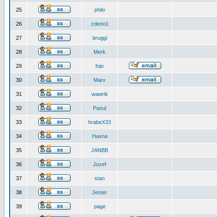
25
philo
26
zdeno1
27
bruggi
28
Merk
29
fojo
30
Marx
31
wawrik
32
Pasul
33
hrabeX33
34
Haxna
35
JANBB
36
Jozef
37
stan
38
Jester
39
page