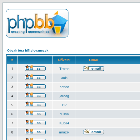
Obsah fóra hifi.slovanet.sk
#
Užívateľ
Email
1
Troton
2
aula
3
coffee
4
jardag
5
BV
6
dustin
7
Kuba4
8
mrazik