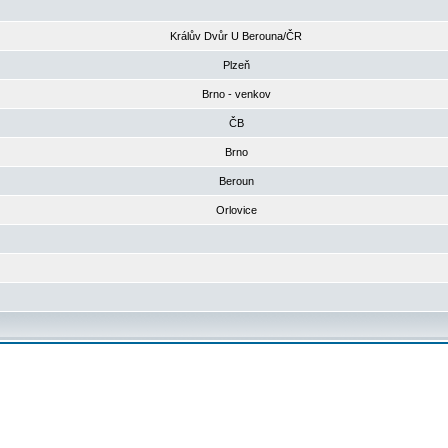
Králův Dvůr U Berouna/ČR
Plzeň
Brno - venkov
ČB
Brno
Beroun
Orlovice