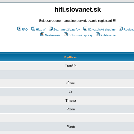
hifi.slovanet.sk
Bolo zavedene manualne potvrdzovanie registracii !!!
FAQ
Hľadať
Zoznam užívateľov
Užívateľské skupiny
Registr
Nastavenia
Súkromné správy
Prihlásenie
Bydlisko
Trenčín
různě
Čr
Trnava
Plzeň
Plzeň