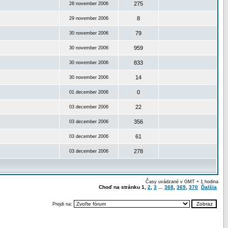
275
28 november 2006
8
29 november 2006
79
30 november 2006
959
30 november 2006
833
30 november 2006
14
30 november 2006
0
01 december 2006
22
03 december 2006
356
03 december 2006
61
03 december 2006
278
03 december 2006
Časy uvádzané v GMT + 1 hodina
Choď na stránku
1
,
2
,
3
...
368
,
369
,
370
Ďalšia
Prejdi na: