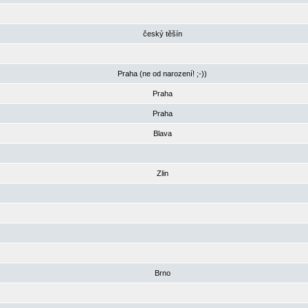
český těšín
Praha (ne od narození! ;-))
Praha
Praha
Blava
Zlin
Brno