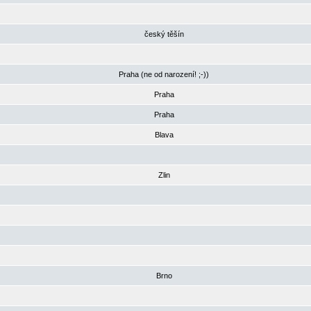
český těšín
Praha (ne od narození! ;-))
Praha
Praha
Blava
Zlin
Brno