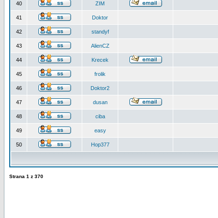
40
ZIM
41
Doktor
42
standyf
43
AlienCZ
44
Krecek
45
frolik
46
Doktor2
47
dusan
48
ciba
49
easy
50
Hop377
Strana
1
z
370