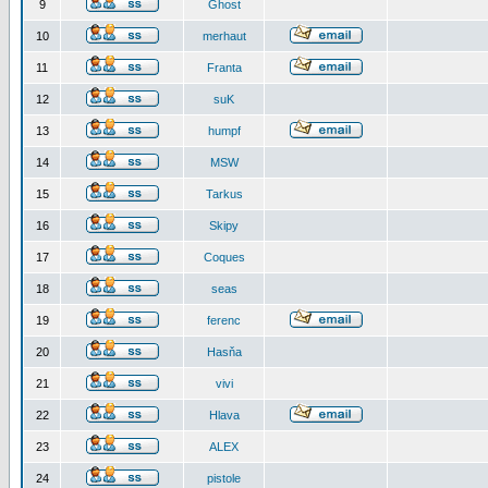
9
Ghost
10
merhaut
11
Franta
12
suK
13
humpf
14
MSW
15
Tarkus
16
Skipy
17
Coques
18
seas
19
ferenc
20
Hasňa
21
vivi
22
Hlava
23
ALEX
24
pistole