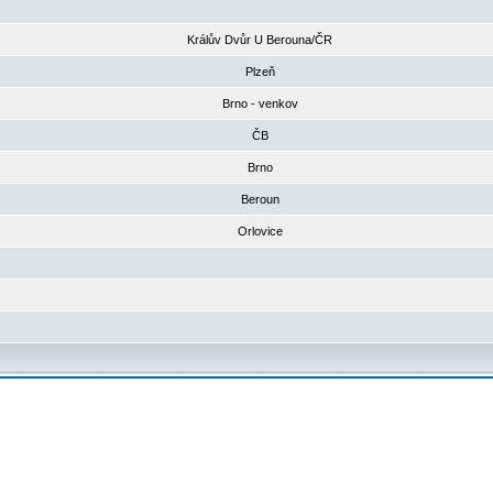
Králův Dvůr U Berouna/ČR
Plzeň
Brno - venkov
ČB
Brno
Beroun
Orlovice