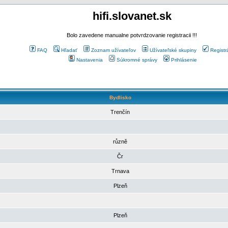
hifi.slovanet.sk
Bolo zavedene manualne potvrdzovanie registracii !!!
FAQ
Hľadať
Zoznam užívateľov
Užívateľské skupiny
Registr
Nastavenia
Súkromné správy
Prihlásenie
Bydlisko
Trenčín
různě
Čr
Trnava
Plzeň
Plzeň