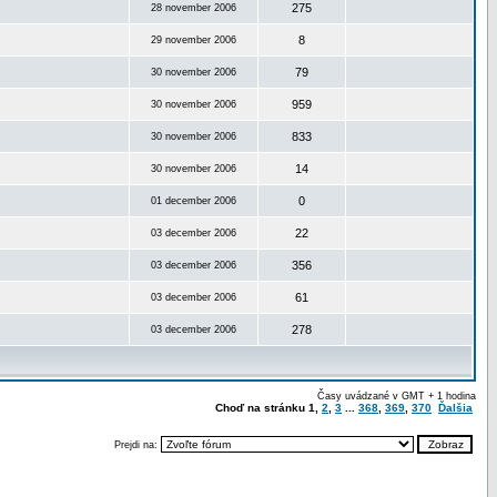
275
28 november 2006
8
29 november 2006
79
30 november 2006
959
30 november 2006
833
30 november 2006
14
30 november 2006
0
01 december 2006
22
03 december 2006
356
03 december 2006
61
03 december 2006
278
03 december 2006
Časy uvádzané v GMT + 1 hodina
Choď na stránku
1
,
2
,
3
...
368
,
369
,
370
Ďalšia
Prejdi na: