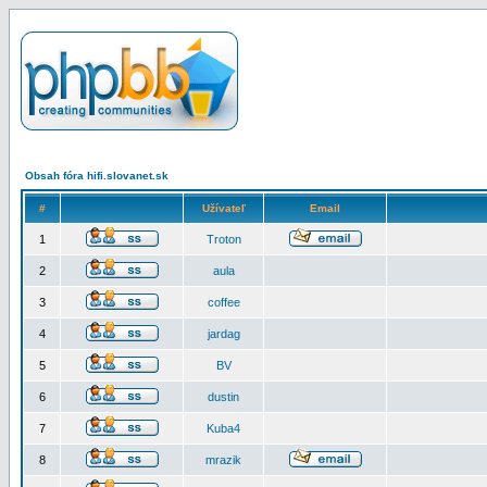
Obsah fóra hifi.slovanet.sk
#
Užívateľ
Email
1
Troton
2
aula
3
coffee
4
jardag
5
BV
6
dustin
7
Kuba4
8
mrazik