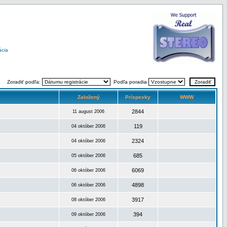
ácia
Zoradiť podľa:
Podľa poradia
Založený
Príspevky
WWW
2844
11 august 2006
119
04 október 2006
2324
04 október 2006
685
05 október 2006
6069
06 október 2006
4898
06 október 2006
3917
08 október 2006
394
09 október 2006