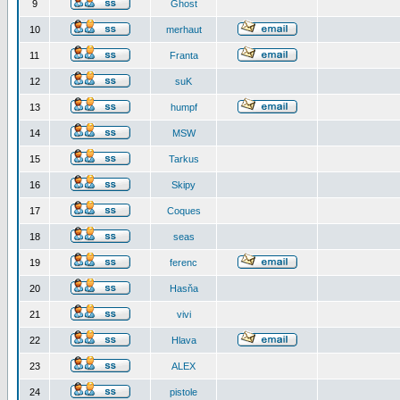
9
Ghost
10
merhaut
11
Franta
12
suK
13
humpf
14
MSW
15
Tarkus
16
Skipy
17
Coques
18
seas
19
ferenc
20
Hasňa
21
vivi
22
Hlava
23
ALEX
24
pistole