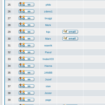
25
philo
26
zdeno1
27
bruggi
28
Merk
29
fojo
30
Marx
31
wawrik
32
Pasul
33
hrabeX33
34
Haxna
35
JANBB
36
Jozef
37
stan
38
Jester
39
page