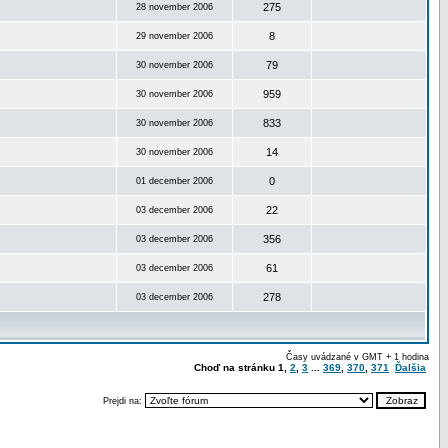
275
28 november 2006
8
29 november 2006
79
30 november 2006
959
30 november 2006
833
30 november 2006
14
30 november 2006
0
01 december 2006
22
03 december 2006
356
03 december 2006
61
03 december 2006
278
03 december 2006
Časy uvádzané v GMT + 1 hodina
Choď na stránku
1
,
2
,
3
...
369
,
370
,
371
Ďalšia
Prejdi na: