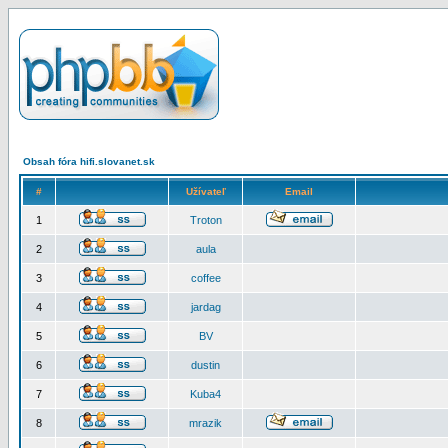
Obsah fóra hifi.slovanet.sk
#
Užívateľ
Email
1
Troton
2
aula
3
coffee
4
jardag
5
BV
6
dustin
7
Kuba4
8
mrazik