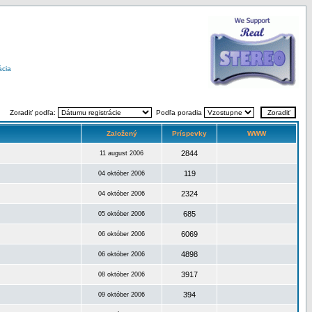
ácia
Zoradiť podľa:
Podľa poradia
Založený
Príspevky
WWW
2844
11 august 2006
119
04 október 2006
2324
04 október 2006
685
05 október 2006
6069
06 október 2006
4898
06 október 2006
3917
08 október 2006
394
09 október 2006