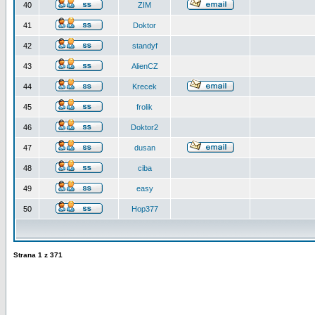
40
ZIM
41
Doktor
42
standyf
43
AlienCZ
44
Krecek
45
frolik
46
Doktor2
47
dusan
48
ciba
49
easy
50
Hop377
Strana
1
z
371