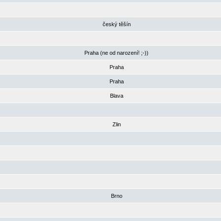
český těšín
Praha (ne od narození! ;-))
Praha
Praha
Blava
Zlin
Brno