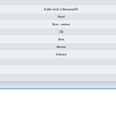
Králův Dvůr U Berouna/ČR
Plzeň
Brno - venkov
ČB
Brno
Beroun
Orlovice