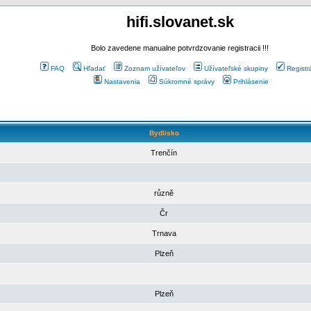
hifi.slovanet.sk
Bolo zavedene manualne potvrdzovanie registracii !!!
FAQ
Hľadať
Zoznam užívateľov
Užívateľské skupiny
Registr
Nastavenia
Súkromné správy
Prihlásenie
Bydlisko
Trenčín
různě
Čr
Trnava
Plzeň
Plzeň