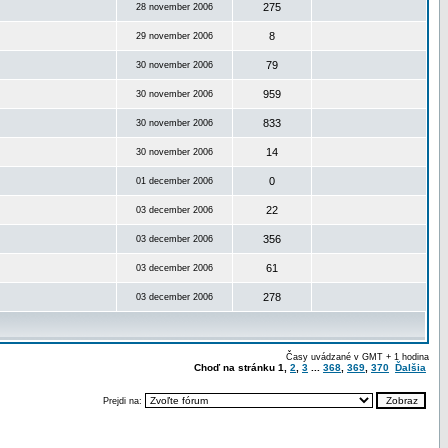
275
28 november 2006
8
29 november 2006
79
30 november 2006
959
30 november 2006
833
30 november 2006
14
30 november 2006
0
01 december 2006
22
03 december 2006
356
03 december 2006
61
03 december 2006
278
03 december 2006
Časy uvádzané v GMT + 1 hodina
Choď na stránku
1
,
2
,
3
...
368
,
369
,
370
Ďalšia
Prejdi na: