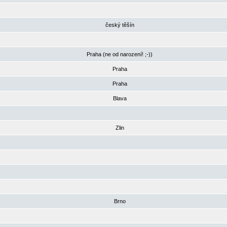
český těšín
Praha (ne od narození! ;-))
Praha
Praha
Blava
Zlin
Brno