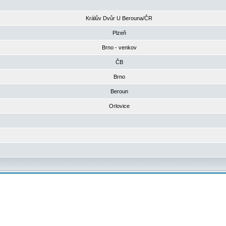
Králův Dvůr U Berouna/ČR
Plzeň
Brno - venkov
ČB
Brno
Beroun
Orlovice