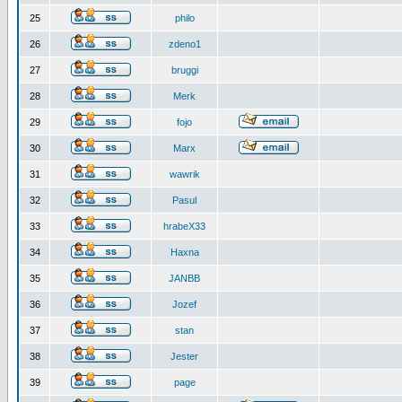
25
philo
26
zdeno1
27
bruggi
28
Merk
29
fojo
30
Marx
31
wawrik
32
Pasul
33
hrabeX33
34
Haxna
35
JANBB
36
Jozef
37
stan
38
Jester
39
page