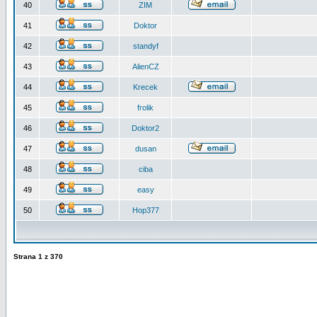
40
ZIM
41
Doktor
42
standyf
43
AlienCZ
44
Krecek
45
frolik
46
Doktor2
47
dusan
48
ciba
49
easy
50
Hop377
Strana
1
z
370