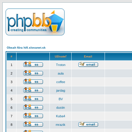
Obsah fóra hifi.slovanet.sk
#
Užívateľ
Email
1
Troton
2
aula
3
coffee
4
jardag
5
BV
6
dustin
7
Kuba4
8
mrazik