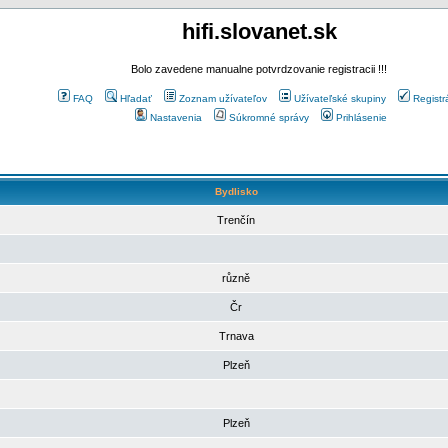
hifi.slovanet.sk
Bolo zavedene manualne potvrdzovanie registracii !!!
FAQ
Hľadať
Zoznam užívateľov
Užívateľské skupiny
Registr
Nastavenia
Súkromné správy
Prihlásenie
Bydlisko
Trenčín
různě
Čr
Trnava
Plzeň
Plzeň