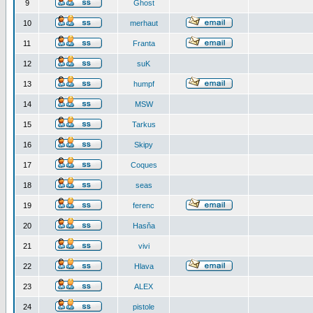
9
Ghost
10
merhaut
11
Franta
12
suK
13
humpf
14
MSW
15
Tarkus
16
Skipy
17
Coques
18
seas
19
ferenc
20
Hasňa
21
vivi
22
Hlava
23
ALEX
24
pistole