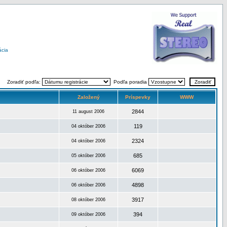
ácia
Zoradiť podľa:
Podľa poradia
Založený
Príspevky
WWW
2844
11 august 2006
119
04 október 2006
2324
04 október 2006
685
05 október 2006
6069
06 október 2006
4898
06 október 2006
3917
08 október 2006
394
09 október 2006