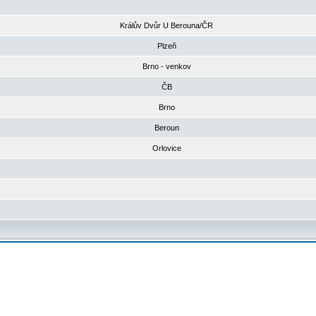
Králův Dvůr U Berouna/ČR
Plzeň
Brno - venkov
ČB
Brno
Beroun
Orlovice