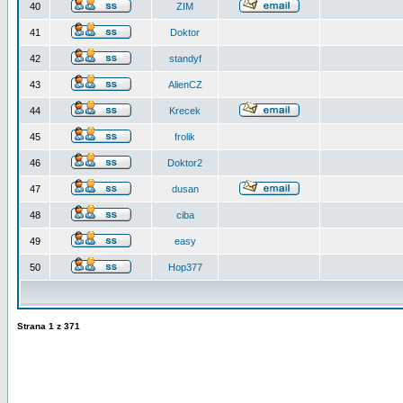
40
ZIM
41
Doktor
42
standyf
43
AlienCZ
44
Krecek
45
frolik
46
Doktor2
47
dusan
48
ciba
49
easy
50
Hop377
Strana
1
z
371