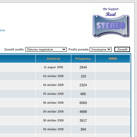
ácia
Zoradiť podľa:
Podľa poradia
Založený
Príspevky
WWW
2844
11 august 2006
119
04 október 2006
2324
04 október 2006
685
05 október 2006
6069
06 október 2006
4898
06 október 2006
3917
08 október 2006
394
09 október 2006