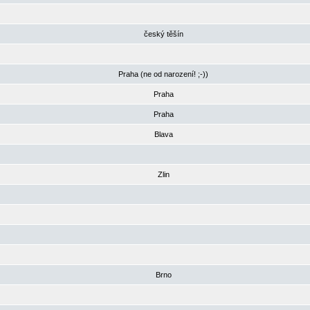
český těšín
Praha (ne od narození! ;-))
Praha
Praha
Blava
Zlin
Brno