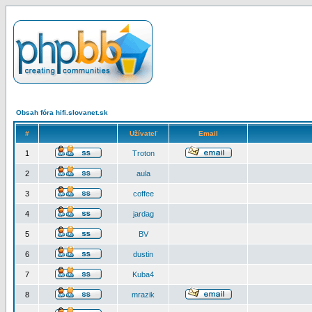
Obsah fóra hifi.slovanet.sk
#
Užívateľ
Email
1
Troton
2
aula
3
coffee
4
jardag
5
BV
6
dustin
7
Kuba4
8
mrazik