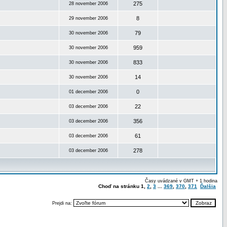
275
28 november 2006
8
29 november 2006
79
30 november 2006
959
30 november 2006
833
30 november 2006
14
30 november 2006
0
01 december 2006
22
03 december 2006
356
03 december 2006
61
03 december 2006
278
03 december 2006
Časy uvádzané v GMT + 1 hodina
Choď na stránku
1
,
2
,
3
...
369
,
370
,
371
Ďalšia
Prejdi na: