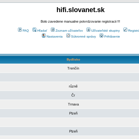
hifi.slovanet.sk
Bolo zavedene manualne potvrdzovanie registracii !!!
FAQ
Hľadať
Zoznam užívateľov
Užívateľské skupiny
Registr
Nastavenia
Súkromné správy
Prihlásenie
Bydlisko
Trenčín
různě
Čr
Trnava
Plzeň
Plzeň