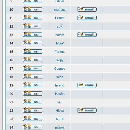
9
Ghost
10
merhaut
11
Franta
12
suK
13
humpf
14
MSW
15
Tarkus
16
Skipy
17
Coques
18
seas
19
ferenc
20
Hasňa
21
vivi
22
Hlava
23
ALEX
24
pistole