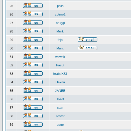
25
philo
26
zdeno1
27
bruggi
28
Merk
29
fojo
30
Marx
31
wawrik
32
Pasul
33
hrabeX33
34
Haxna
35
JANBB
36
Jozef
37
stan
38
Jester
39
page