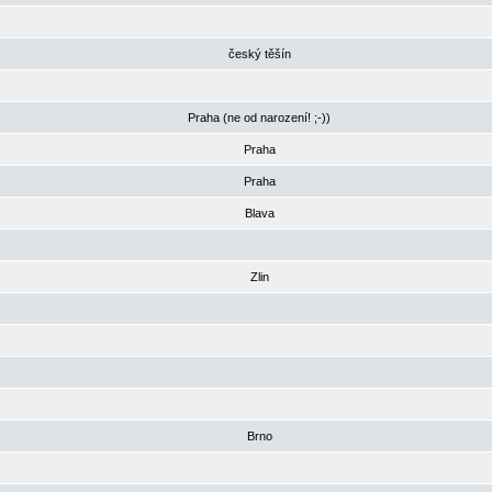
český těšín
Praha (ne od narození! ;-))
Praha
Praha
Blava
Zlin
Brno