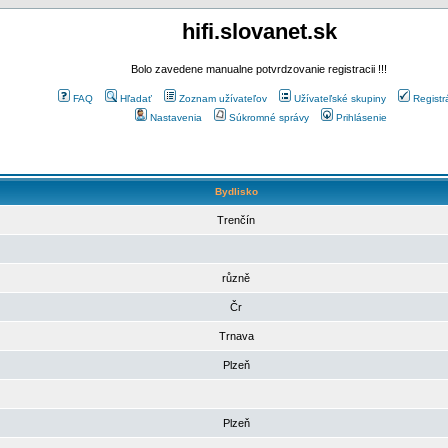
hifi.slovanet.sk
Bolo zavedene manualne potvrdzovanie registracii !!!
FAQ
Hľadať
Zoznam užívateľov
Užívateľské skupiny
Registr
Nastavenia
Súkromné správy
Prihlásenie
Bydlisko
Trenčín
různě
Čr
Trnava
Plzeň
Plzeň