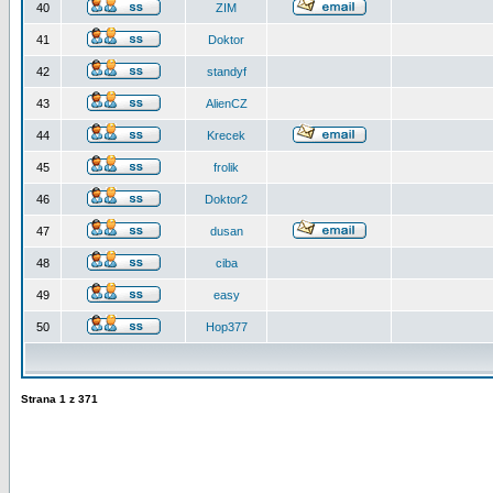
40
ZIM
41
Doktor
42
standyf
43
AlienCZ
44
Krecek
45
frolik
46
Doktor2
47
dusan
48
ciba
49
easy
50
Hop377
Strana
1
z
371