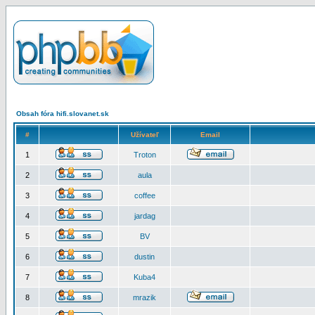
Obsah fóra hifi.slovanet.sk
#
Užívateľ
Email
1
Troton
2
aula
3
coffee
4
jardag
5
BV
6
dustin
7
Kuba4
8
mrazik