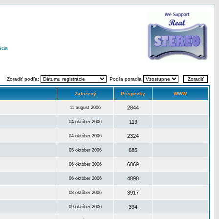
ácia
Zoradiť podľa:
Podľa poradia
Založený
Príspevky
WWW
2844
11 august 2006
119
04 október 2006
2324
04 október 2006
685
05 október 2006
6069
06 október 2006
4898
06 október 2006
3917
08 október 2006
394
09 október 2006