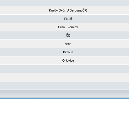
Králův Dvůr U Berouna/ČR
Plzeň
Brno - venkov
ČB
Brno
Beroun
Orlovice