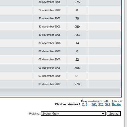
275
28 november 2006
8
29 november 2006
79
30 november 2006
959
30 november 2006
833
30 november 2006
14
30 november 2006
0
01 december 2006
22
03 december 2006
356
03 december 2006
61
03 december 2006
278
03 december 2006
Časy uvádzané v GMT + 1 hodina
Choď na stránku
1
,
2
,
3
...
369
,
370
,
371
Ďalšia
Prejdi na: