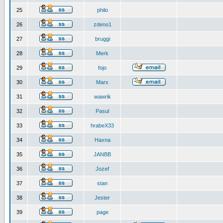
25
philo
26
zdeno1
27
bruggi
28
Merk
29
fojo
30
Marx
31
wawrik
32
Pasul
33
hrabeX33
34
Haxna
35
JANBB
36
Jozef
37
stan
38
Jester
39
page