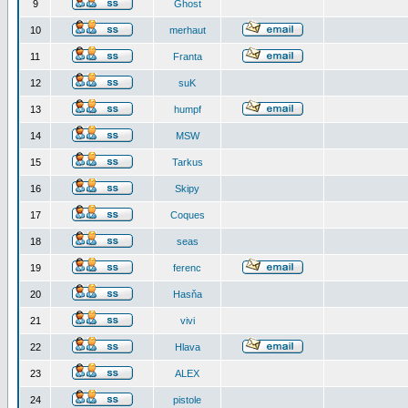
9
Ghost
10
merhaut
11
Franta
12
suK
13
humpf
14
MSW
15
Tarkus
16
Skipy
17
Coques
18
seas
19
ferenc
20
Hasňa
21
vivi
22
Hlava
23
ALEX
24
pistole