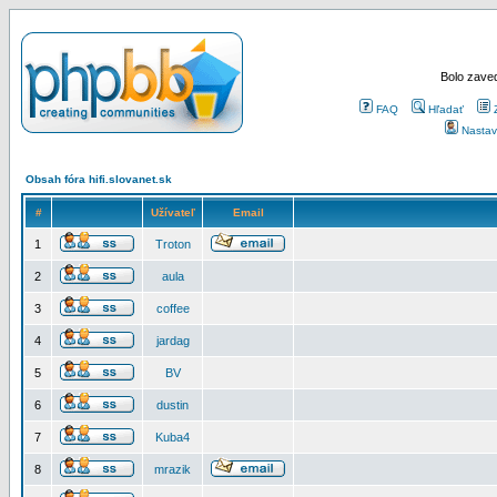
Bolo zaved
FAQ
Hľadať
Nastav
Obsah fóra hifi.slovanet.sk
#
Užívateľ
Email
1
Troton
2
aula
3
coffee
4
jardag
5
BV
6
dustin
7
Kuba4
8
mrazik