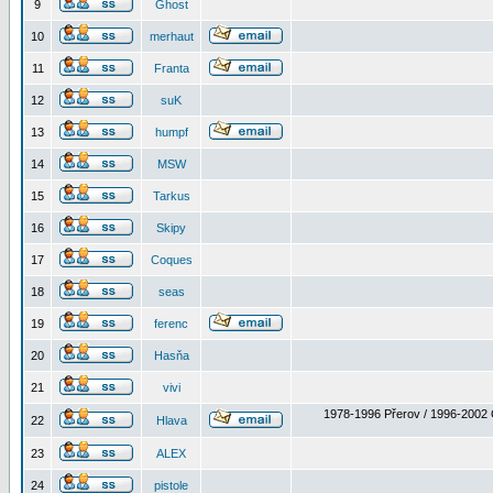
9
Ghost
10
merhaut
11
Franta
12
suK
13
humpf
14
MSW
15
Tarkus
16
Skipy
17
Coques
18
seas
19
ferenc
20
Hasňa
21
vivi
1978-1996 Přerov / 1996-2002 
22
Hlava
23
ALEX
24
pistole