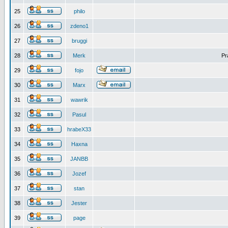
25
philo
26
zdeno1
27
bruggi
28
Merk
Pr
29
fojo
30
Marx
31
wawrik
32
Pasul
33
hrabeX33
34
Haxna
35
JANBB
36
Jozef
37
stan
38
Jester
39
page