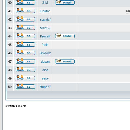
40
ZIM
41
Doktor
Kr
42
standyf
43
AlienCZ
44
Krecek
45
frolik
46
Doktor2
47
dusan
48
ciba
49
easy
50
Hop377
Strana
1
z
370