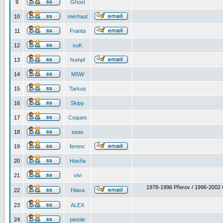
9
Ghost
10
merhaut
11
Franta
12
suK
13
humpf
14
MSW
15
Tarkus
16
Skipy
17
Coques
18
seas
19
ferenc
20
Hasňa
21
vivi
1978-1996 Přerov / 1996-2002 
22
Hlava
23
ALEX
24
pistole