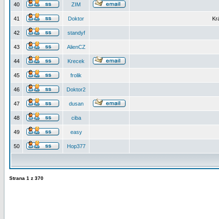
40
ZIM
41
Doktor
Kr
42
standyf
43
AlienCZ
44
Krecek
45
frolik
46
Doktor2
47
dusan
48
ciba
49
easy
50
Hop377
Strana
1
z
370