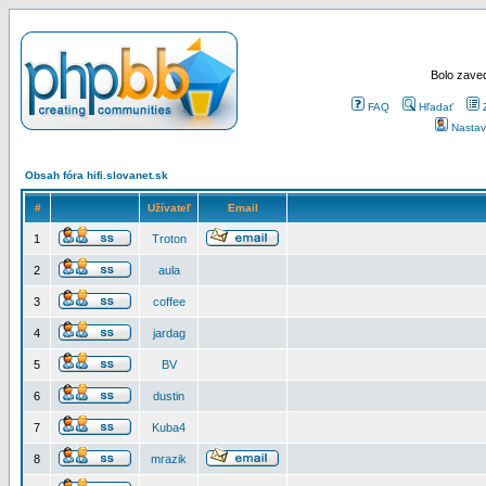
Bolo zaved
FAQ
Hľadať
Nastav
Obsah fóra hifi.slovanet.sk
#
Užívateľ
Email
1
Troton
2
aula
3
coffee
4
jardag
5
BV
6
dustin
7
Kuba4
8
mrazik