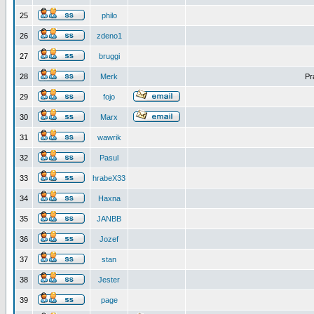
25
philo
26
zdeno1
27
bruggi
28
Merk
Pr
29
fojo
30
Marx
31
wawrik
32
Pasul
33
hrabeX33
34
Haxna
35
JANBB
36
Jozef
37
stan
38
Jester
39
page