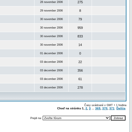
275
28 november 2006
8
29 november 2006
79
30 november 2006
959
30 november 2006
833
30 november 2006
14
30 november 2006
0
01 december 2006
22
03 december 2006
356
03 december 2006
61
03 december 2006
278
03 december 2006
Časy uvádzané v GMT + 1 hodina
Choď na stránku
1
,
2
,
3
...
369
,
370
,
371
Ďalšia
Prejdi na: