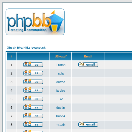
Obsah fóra hifi.slovanet.sk
#
Užívateľ
Email
1
Troton
2
aula
3
coffee
4
jardag
5
BV
6
dustin
7
Kuba4
8
mrazik