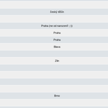
český těšín
Praha (ne od narození! ;-))
Praha
Praha
Blava
Zlin
Brno