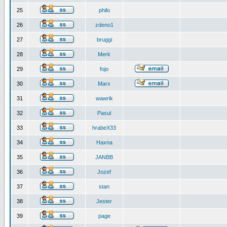
25
philo
26
zdeno1
27
bruggi
28
Merk
29
fojo
30
Marx
31
wawrik
32
Pasul
33
hrabeX33
34
Haxna
35
JANBB
36
Jozef
37
stan
38
Jester
39
page