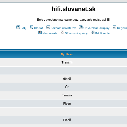
hifi.slovanet.sk
Bolo zavedene manualne potvrdzovanie registracii !!!
FAQ
Hľadať
Zoznam užívateľov
Užívateľské skupiny
Registr
Nastavenia
Súkromné správy
Prihlásenie
Bydlisko
Trenčín
různě
Čr
Trnava
Plzeň
Plzeň