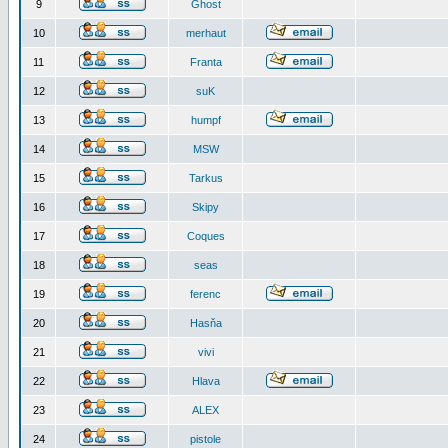
9
Ghost
10
merhaut
11
Franta
12
suK
13
humpf
14
MSW
15
Tarkus
16
Skipy
17
Coques
18
seas
19
ferenc
20
Hasňa
21
vivi
22
Hlava
23
ALEX
24
pistole