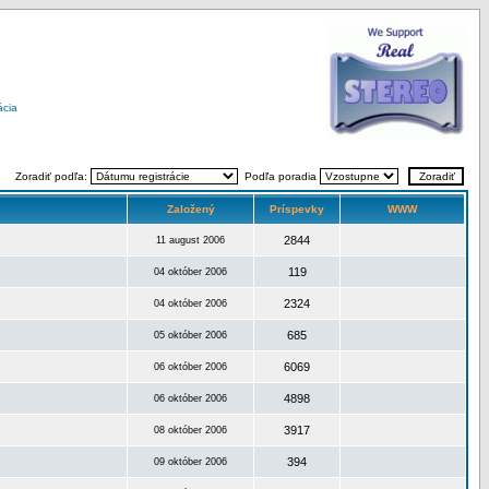
ácia
Zoradiť podľa:
Podľa poradia
Založený
Príspevky
WWW
2844
11 august 2006
119
04 október 2006
2324
04 október 2006
685
05 október 2006
6069
06 október 2006
4898
06 október 2006
3917
08 október 2006
394
09 október 2006