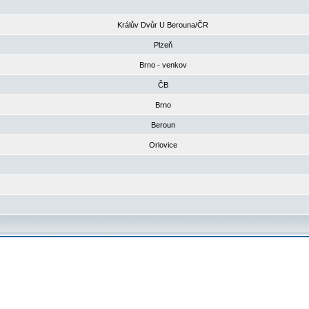
Králův Dvůr U Berouna/ČR
Plzeň
Brno - venkov
ČB
Brno
Beroun
Orlovice