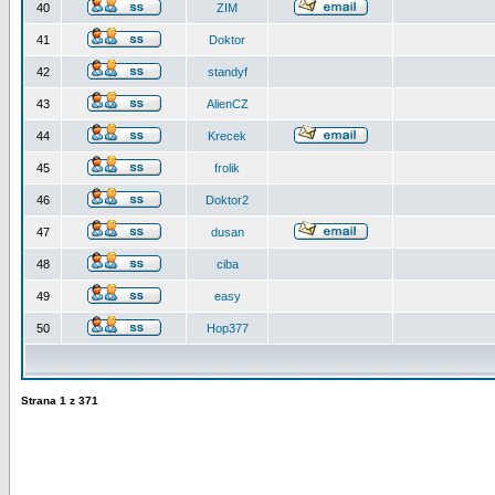
40
ZIM
41
Doktor
42
standyf
43
AlienCZ
44
Krecek
45
frolik
46
Doktor2
47
dusan
48
ciba
49
easy
50
Hop377
Strana
1
z
371