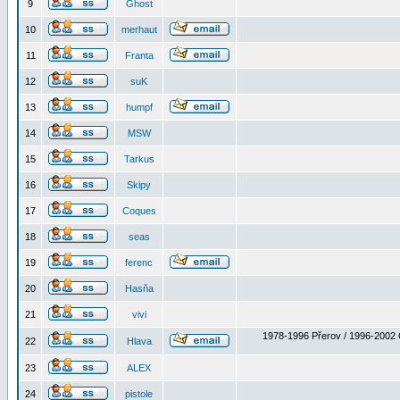
9
Ghost
10
merhaut
11
Franta
12
suK
13
humpf
14
MSW
15
Tarkus
16
Skipy
17
Coques
18
seas
19
ferenc
20
Hasňa
21
vivi
1978-1996 Přerov / 1996-2002 
22
Hlava
23
ALEX
24
pistole