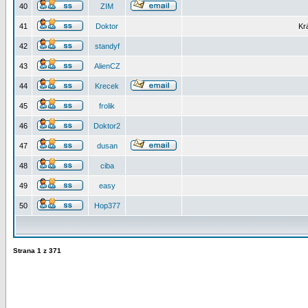
40
ZIM
41
Doktor
Kr
42
standyf
43
AlienCZ
44
Krecek
45
frolik
46
Doktor2
47
dusan
48
ciba
49
easy
50
Hop377
Strana
1
z
371