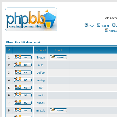
Bolo zaved
FAQ
Hľadať
Nastav
Obsah fóra hifi.slovanet.sk
#
Užívateľ
Email
1
Troton
2
aula
3
coffee
4
jardag
5
BV
6
dustin
7
Kuba4
8
mrazik