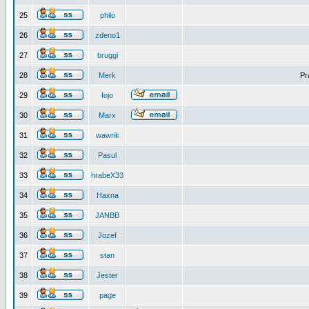
25
philo
26
zdeno1
27
bruggi
28
Merk
Pr
29
fojo
30
Marx
31
wawrik
32
Pasul
33
hrabeX33
34
Haxna
35
JANBB
36
Jozef
37
stan
38
Jester
39
page