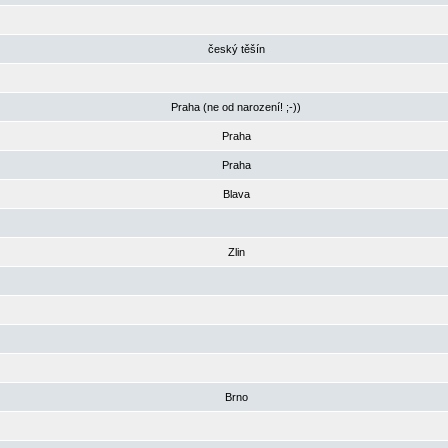
český těšín
Praha (ne od narození! ;-))
Praha
Praha
Blava
Zlin
Brno