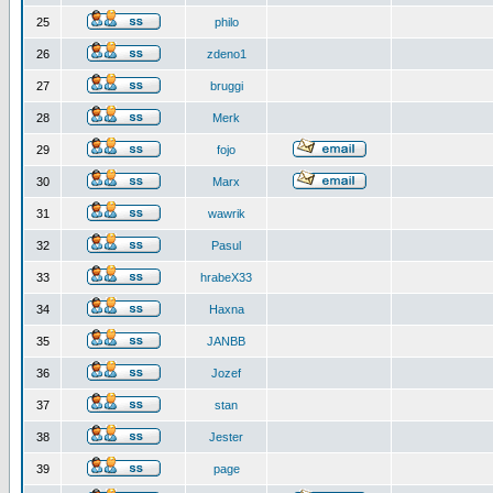
25
philo
26
zdeno1
27
bruggi
28
Merk
29
fojo
30
Marx
31
wawrik
32
Pasul
33
hrabeX33
34
Haxna
35
JANBB
36
Jozef
37
stan
38
Jester
39
page