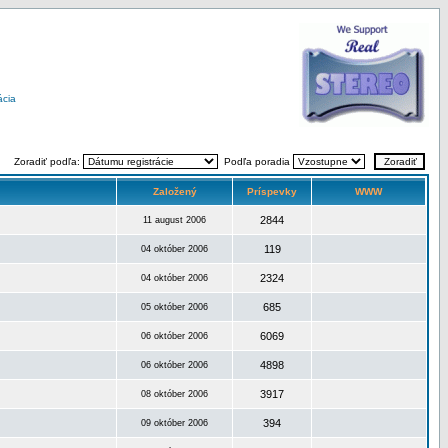
ácia
Zoradiť podľa:
Podľa poradia
Založený
Príspevky
WWW
2844
11 august 2006
119
04 október 2006
2324
04 október 2006
685
05 október 2006
6069
06 október 2006
4898
06 október 2006
3917
08 október 2006
394
09 október 2006