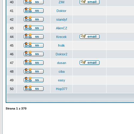
40
ZIM
41
Doktor
42
standyf
43
AlienCZ
44
Krecek
45
frolik
46
Doktor2
47
dusan
48
ciba
49
easy
50
Hop377
Strana
1
z
370