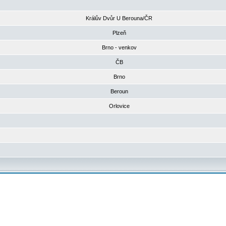
Králův Dvůr U Berouna/ČR
Plzeň
Brno - venkov
ČB
Brno
Beroun
Orlovice