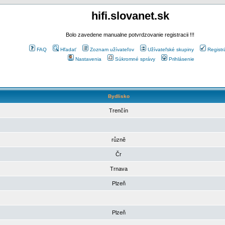
hifi.slovanet.sk
Bolo zavedene manualne potvrdzovanie registracii !!!
FAQ
Hľadať
Zoznam užívateľov
Užívateľské skupiny
Registr
Nastavenia
Súkromné správy
Prihlásenie
Bydlisko
Trenčín
různě
Čr
Trnava
Plzeň
Plzeň