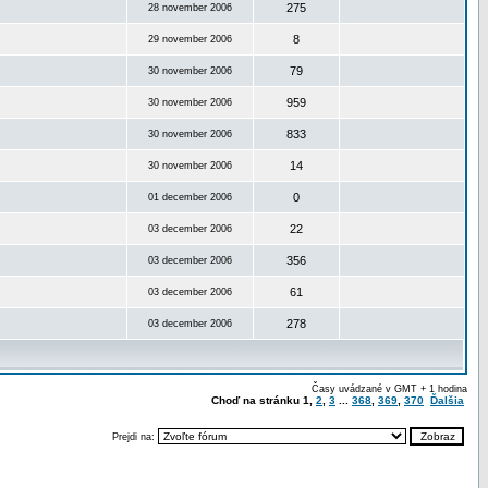
275
28 november 2006
8
29 november 2006
79
30 november 2006
959
30 november 2006
833
30 november 2006
14
30 november 2006
0
01 december 2006
22
03 december 2006
356
03 december 2006
61
03 december 2006
278
03 december 2006
Časy uvádzané v GMT + 1 hodina
Choď na stránku
1
,
2
,
3
...
368
,
369
,
370
Ďalšia
Prejdi na: