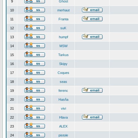
9
Ghost
10
merhaut
11
Franta
12
suK
13
humpf
14
MSW
15
Tarkus
16
Skipy
17
Coques
18
seas
19
ferenc
20
Hasňa
21
vivi
22
Hlava
23
ALEX
24
pistole