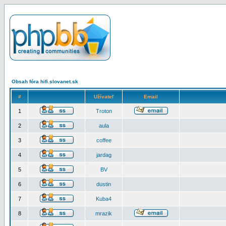
Obsah fóra hifi.slovanet.sk
#
Užívateľ
Email
1
Troton
2
aula
3
coffee
4
jardag
5
BV
6
dustin
7
Kuba4
8
mrazik