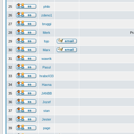
25
philo
26
zdeno1
27
bruggi
28
Merk
Pr
29
fojo
30
Marx
31
wawrik
32
Pasul
33
hrabeX33
34
Haxna
35
JANBB
36
Jozef
37
stan
38
Jester
39
page