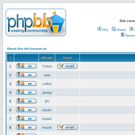
Bolo zaved
FAQ
Hľadať
Nastav
Obsah fóra hifi.slovanet.sk
#
Užívateľ
Email
1
Troton
2
aula
3
coffee
4
jardag
5
BV
6
dustin
7
Kuba4
8
mrazik