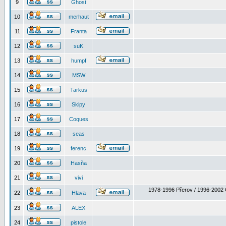
9
Ghost
10
merhaut
11
Franta
12
suK
13
humpf
14
MSW
15
Tarkus
16
Skipy
17
Coques
18
seas
19
ferenc
20
Hasňa
21
vivi
1978-1996 Přerov / 1996-2002 
22
Hlava
23
ALEX
24
pistole