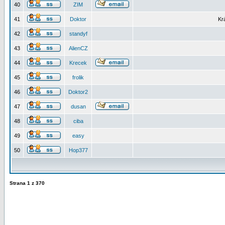
40
ZIM
41
Doktor
Kr
42
standyf
43
AlienCZ
44
Krecek
45
frolik
46
Doktor2
47
dusan
48
ciba
49
easy
50
Hop377
Strana
1
z
370