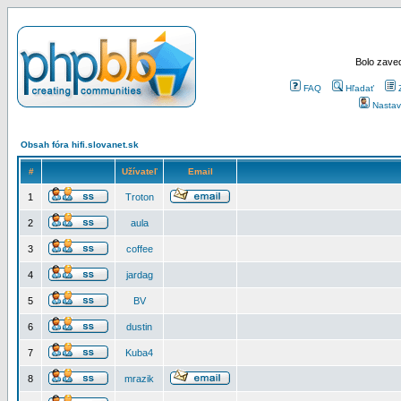
Bolo zaved
FAQ
Hľadať
Nastav
Obsah fóra hifi.slovanet.sk
#
Užívateľ
Email
1
Troton
2
aula
3
coffee
4
jardag
5
BV
6
dustin
7
Kuba4
8
mrazik