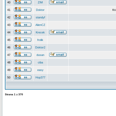
40
ZIM
41
Doktor
Kr
42
standyf
43
AlienCZ
44
Krecek
45
frolik
46
Doktor2
47
dusan
48
ciba
49
easy
50
Hop377
Strana
1
z
370