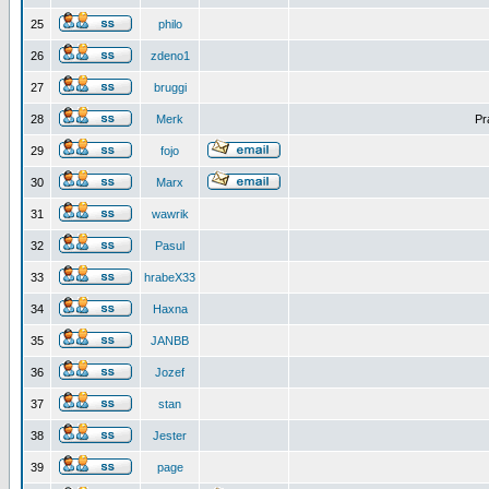
25
philo
26
zdeno1
27
bruggi
28
Merk
Pr
29
fojo
30
Marx
31
wawrik
32
Pasul
33
hrabeX33
34
Haxna
35
JANBB
36
Jozef
37
stan
38
Jester
39
page