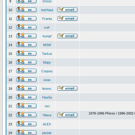
9
Ghost
10
merhaut
11
Franta
12
suK
13
humpf
14
MSW
15
Tarkus
16
Skipy
17
Coques
18
seas
19
ferenc
20
Hasňa
21
vivi
1978-1996 Přerov / 1996-2002 
22
Hlava
23
ALEX
24
pistole