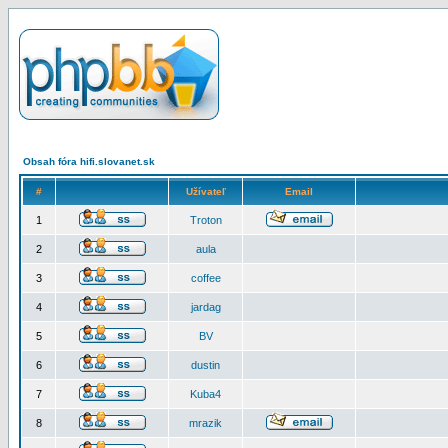
Obsah fóra hifi.slovanet.sk
#
Užívateľ
Email
1
Troton
2
aula
3
coffee
4
jardag
5
BV
6
dustin
7
Kuba4
8
mrazik