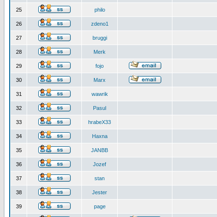
25
philo
26
zdeno1
27
bruggi
28
Merk
29
fojo
30
Marx
31
wawrik
32
Pasul
33
hrabeX33
34
Haxna
35
JANBB
36
Jozef
37
stan
38
Jester
39
page