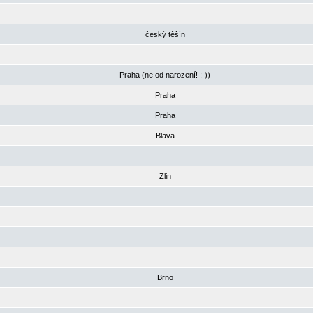
český těšín
Praha (ne od narození! ;-))
Praha
Praha
Blava
Zlin
Brno