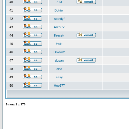
40
ZIM
41
Doktor
42
standyf
43
AlienCZ
44
Krecek
45
frolik
46
Doktor2
47
dusan
48
ciba
49
easy
50
Hop377
Strana
1
z
370