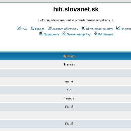
hifi.slovanet.sk
Bolo zavedene manualne potvrdzovanie registracii !!!
FAQ
Hľadať
Zoznam užívateľov
Užívateľské skupiny
Registr
Nastavenia
Súkromné správy
Prihlásenie
Bydlisko
Trenčín
různě
Čr
Trnava
Plzeň
Plzeň