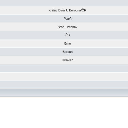
Králův Dvůr U Berouna/ČR
Plzeň
Brno - venkov
ČB
Brno
Beroun
Orlovice