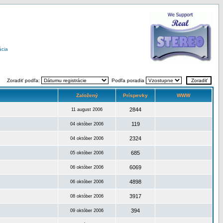
ácia
Zoradiť podľa:
Podľa poradia
Založený
Príspevky
WWW
2844
11 august 2006
119
04 október 2006
2324
04 október 2006
685
05 október 2006
6069
06 október 2006
4898
06 október 2006
3917
08 október 2006
394
09 október 2006