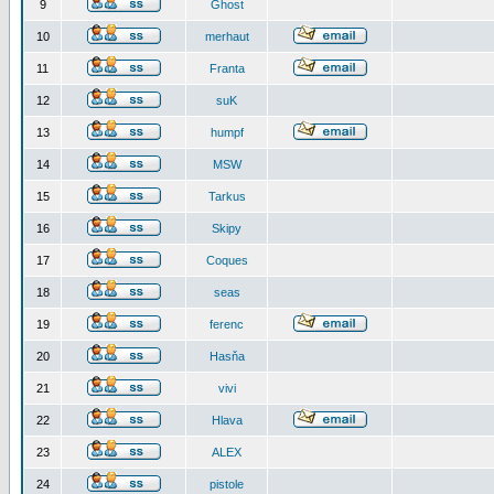
9
Ghost
10
merhaut
11
Franta
12
suK
13
humpf
14
MSW
15
Tarkus
16
Skipy
17
Coques
18
seas
19
ferenc
20
Hasňa
21
vivi
22
Hlava
23
ALEX
24
pistole