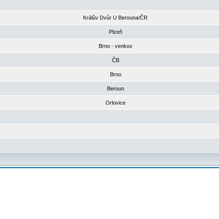
Králův Dvůr U Berouna/ČR
Plzeň
Brno - venkov
ČB
Brno
Beroun
Orlovice