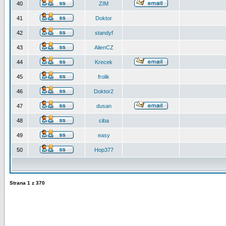
40
ZIM
41
Doktor
42
standyf
43
AlienCZ
44
Krecek
45
frolik
46
Doktor2
47
dusan
48
ciba
49
easy
50
Hop377
Strana
1
z
370