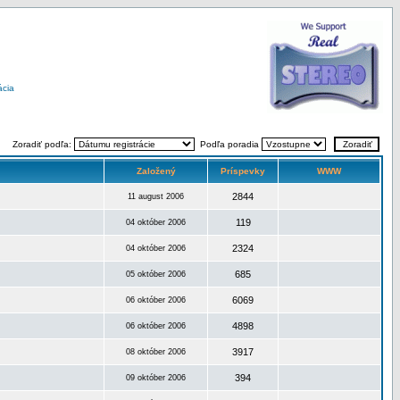
ácia
Zoradiť podľa:
Podľa poradia
Založený
Príspevky
WWW
2844
11 august 2006
119
04 október 2006
2324
04 október 2006
685
05 október 2006
6069
06 október 2006
4898
06 október 2006
3917
08 október 2006
394
09 október 2006