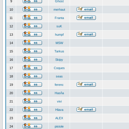
9
Ghost
10
merhaut
11
Franta
12
suK
13
humpf
14
MSW
15
Tarkus
16
Skipy
17
Coques
18
seas
19
ferenc
20
Hasňa
21
vivi
22
Hlava
23
ALEX
24
pistole