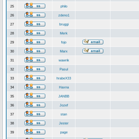
25
philo
26
zdeno1
27
bruggi
28
Merk
29
fojo
30
Marx
31
wawrik
32
Pasul
33
hrabeX33
34
Haxna
35
JANBB
36
Jozef
37
stan
38
Jester
39
page