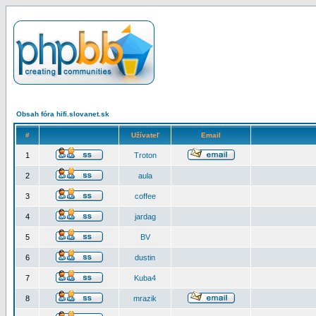
Obsah fóra hifi.slovanet.sk
#
Užívateľ
Email
1
Troton
2
aula
3
coffee
4
jardag
5
BV
6
dustin
7
Kuba4
8
mrazik