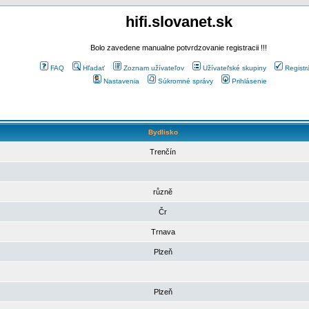
hifi.slovanet.sk
Bolo zavedene manualne potvrdzovanie registracii !!!
FAQ
Hľadať
Zoznam užívateľov
Užívateľské skupiny
Registr
Nastavenia
Súkromné správy
Prihlásenie
Bydlisko
Trenčín
různě
Čr
Trnava
Plzeň
Plzeň