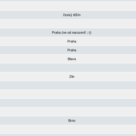
český těšín
Praha (ne od narození! ;-))
Praha
Praha
Blava
Zlin
Brno