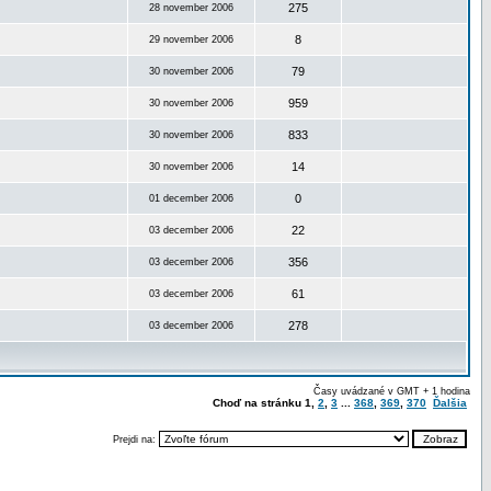
275
28 november 2006
8
29 november 2006
79
30 november 2006
959
30 november 2006
833
30 november 2006
14
30 november 2006
0
01 december 2006
22
03 december 2006
356
03 december 2006
61
03 december 2006
278
03 december 2006
Časy uvádzané v GMT + 1 hodina
Choď na stránku
1
,
2
,
3
...
368
,
369
,
370
Ďalšia
Prejdi na: